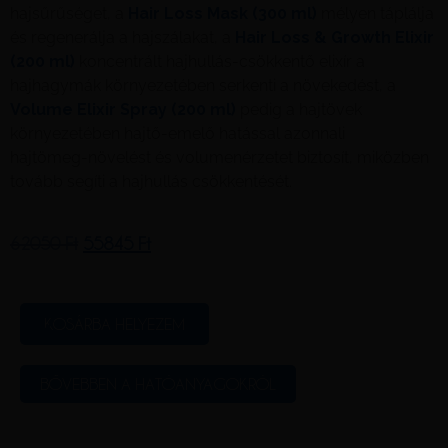
hajsűrűséget, a
Hair Loss Mask (300 ml)
mélyen táplálja
és regenerálja a hajszálakat, a
Hair Loss & Growth Elixir
(200 ml)
koncentrált hajhullás‑csökkentő elixír a
hajhagymák környezetében serkenti a növekedést, a
Volume Elixir Spray (200 ml)
pedig a hajtövek
környezetében hajtő‑emelő hatással azonnali
hajtömeg‑növelést és volumenérzetet biztosít, miközben
tovább segíti a hajhullás csökkentését.
62050
Ft
55845
Ft
KOSÁRBA HELYEZEM
BŐVEBBEN A HATÓANYAGOKRÓL