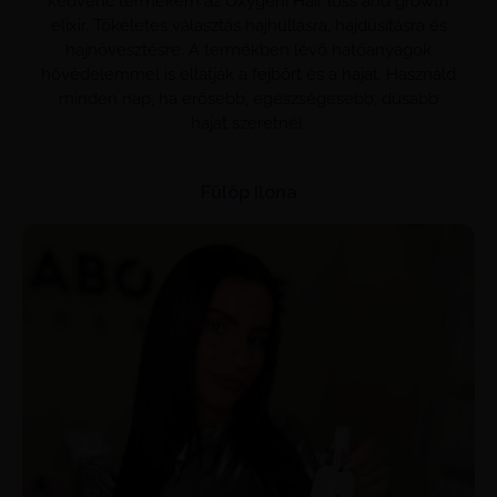
kedvenc termékem az Oxygeni Hair loss and growth
elixir. Tökéletes választás hajhullásra, hajdúsításra és
hajnövesztésre. A termékben lévő hatóanyagok
hővèdelemmel is ellátják a fejbőrt és a hajat. Használd
minden nap, ha erősebb, egészségesebb, dúsabb
hajat szeretnél.
Fülöp Ilona