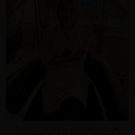
Nem csak a vendégeimnek, de nekem is az egyik