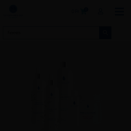
0
0
Ft