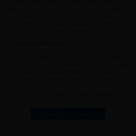
fejbőrrétegbe juttatja a hajhagymákat serkentő
hatóanyagokat. Napi alkalmazással meghosszabbítja a
haj növekedési fázisát, erősíti a szőrtüszőket és a
hajszálak vastagodását, így egyértelműen segíti a
hajhullás csökkentését.
A
Volume Elixir Spray
hajtömeg‑növelő permet,
amely nemcsak a hajszálak sűrűsítését és a hajtövek
megemelését támogatja, hanem hajhullást csökkentő,
erősítő hatóanyagokkal kombinálva járul hozzá a haj
kompakt, dús megjelenéséhez. A hő (hajszárító,
hajvasaló) és hajformázás előtt kiválóan alkalmazható,
hogy a hajkorona ne csak dúsabb, hanem hosszabb
távú hajhullás‑csökkentő effekttel rendelkezzen.
VÉLEMÉNYEK A CSOMAGRÓL