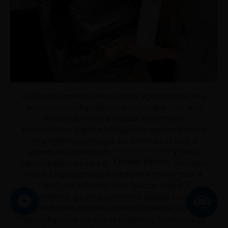
Az Oxygeni márkát sokan a fejbőr egészségével és a
természetes megoldásokkal azonosítják – és nem
véletlenül, hiszen a terápiák és termékek
fantasztikusan segítik a hajhagymák regenerálódását
és a fejbőr egyensúlyát. De amiért ez az elixír a
x
személyes kedvencem, az az, hogy kifejezetten a
Kérdezz bátran!
hajnövekedést és a haj dúsítását támogatja, miközben
erősíti a hajhagymákat és serkenti a növekedést. A
Hair Loss & Growth Elixir fokozza a fejbőr
vérkeringését, így a haj gyökerétől táplálja a szálakat,
és rendszeres használat mellett láthatóan sűrűbb,
egészségesebb haj lesz az eredmény. Számomra ez