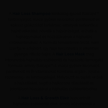
A
Hair Loss Shampoo
klinikailag igazolt Baicapil™
hatóanyagot, maca gyökér kivonatot, panthenolt és
kókusz glükozidot tartalmaz, amelyek serkentik a
hajnövekedést, növelik a hajsűrűséget, erősítik a
hajhagymákat és hozzájárulnak a hajhullás
csökkentéséhez. A formula kíméletesen tisztít, nem
szárítja ki a fejbőrt, így napi használatra is alkalmas
gyenge, ritkuló hajra. A
Hair Loss Mask
még
intenzívebb hajhullás‑csökkentő és hajdúsító támogató
formula, amely Baicapil™-t, maca gyökér kivonatot,
panthenolt és B‑vitaminokat kombinál argán-, jojoba-,
rozmaring‑ és lenmagolajjal. Mélytisztít és táplál, erősíti
a hajszálakat, segíti a hajkorona dúsulását és
jelentősen hozzájárul a hajhullás csökkentéséhez.
A
Hair Loss & Growth Elixir
koncentrált
hajhullás‑csökkentő elixír, amely közvetlenül a