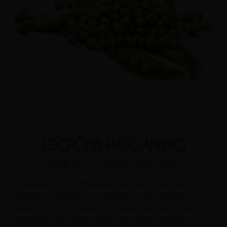
LEGFŐBB HATÓANYAG
KLINIKAILAG IGAZOLT ANAGAIN™
Az AnaGain™ egy klinikailag igazoltan a hajhullás
mértékét csökkentő természetes és fenntartható
hatóanyag. Az AnaGain™ organikus borsócsírákból
készült kivonat, mely gazdag fitonutriensekben,