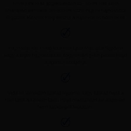
Keverjünk ki az applikátorban 10- 30 ml Hair Loss
Shampoo terméket, 80-100 ml vízzel hígítva hajhossztól
függően. Mossuk meg kétszer a hajunkat és öblítsük le!
Hajmosás után vidd fel a Hair Loss Maskot a fejbőrre
vagy a teljes hajhosszra és hagyd hatni 5-60 percet majd
alaposan öblítsd le.
Vidd fel törölköző száraz fejbőrre, vagy száraz hajra a
Hair Loss & Growth Elixírt majd masszírozd be alaposan.
Nem szükséges leöblíteni!