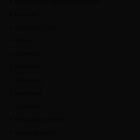
PhytoCellTec™ almaőssejt kivonat
Baicapil™
RootBioTec™ HW
Koffein
Aloe Vera
Panthenol
Jojoba olaj
Rozmaring
Argánolaj
Maca gyökér kivonat
Kókusz glükozid