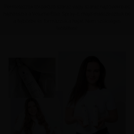
Permetezzük törölköző száraz vagy száraz hajtövekre és
hajhosszra a Volume Elixír Spray-t, majd masszírozzuk be
a fejbőrbe és formázzuk a hajat. Nem szükséges
leöblíteni!