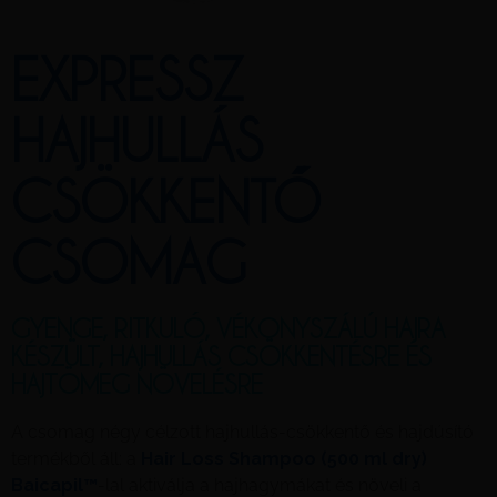
EXPRESSZ
HAJHULLÁS
CSÖKKENTŐ
CSOMAG
GYENGE, RITKULÓ, VÉKONYSZÁLÚ HAJRA
KÉSZÜLT, HAJHULLÁS CSÖKKENTÉSRE ÉS
HAJTÖMEG NÖVELÉSRE
A csomag négy célzott hajhullás‑csökkentő és hajdúsító
termékből áll: a
Hair Loss Shampoo (500 ml dry)
Baicapil™
-lal aktiválja a hajhagymákat és növeli a