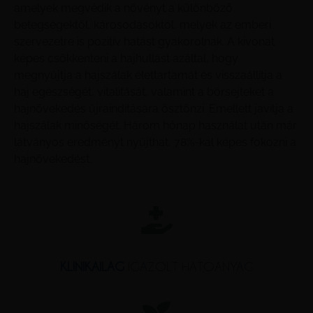
amelyek megvédik a növényt a különböző
betegségektől, károsodásoktól, melyek az emberi
szervezetre is pozitív hatást gyakorolnak. A kivonat
képes csökkenteni a hajhullást azáltal, hogy
megnyújtja a hajszálak élettartamát és visszaállítja a
haj egészségét, vitalitását, valamint a bőrsejteket a
hajnövekedés újraindítására ösztönzi. Emellett javítja a
hajszálak minőségét. Három hónap használat után már
látványos eredményt nyújthat, 78%-kal képes fokozni a
hajnövekedést.
KLINIKAILAG
IGAZOLT HATÓANYAG