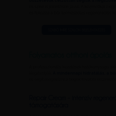
összetevők célzottan segítik a hegszöve
és színe is jelentősen javul. A kozmetikai oxi
és fokozza a bőr természetes regenerációs k
SZABÓ IMRE SZALON BEJELENTKEZÉS
Folyamatos otthoni ápolás
A professzionális kezelések hatékonysága akko
kiegészítjük.
A mindennapi hidratálás, a b
és segít megelőzni a hegek további elszíne
Repair Cream - intenzív regene
támogatására