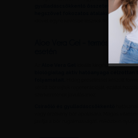
gyulladáscsökkentő összetevők segítik a
hegszövet fokozatos átalakulását.
A megf
idővel egyre kevésbé lesznek feltűnőek.
Aloe Vera Gel – természetes ny
esetén
Az
Aloe Vera Gel
ideális kiegészítője a hegk
biológiailag aktív hatóanyaga célzottan
folyamatait.
Hideg préseléssel készült formul
sérült bőrsejtek regenerációját, ezáltal hozz
szerkezetének javulásához.
Csíraölő és gyulladáscsökkentő
hatásának 
vagy érzékeny bőr ápolására. Magas vitamin- 
javítja a bőr rugalmasságát, miközben nyugtat