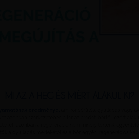
MI AZ A HEG ÉS MIÉRT ALAKUL KI?
olyamatának eredménye,
amikor sérülés, gyulladás vagy ak
et azonban szerkezetében eltér az eredeti bőrtől, ezért alakul
öveteket, azonban a regeneráció nem mindig történik egyenle
ől, a gyulladás mértékétől és a bőr egyéni regenerációs kép