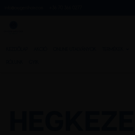
info@oxygenihair.com
+36 70 366 0277
KEZDŐLAP
AKCIÓ
ONLINE UTALVÁNYOK
TERMÉKEK
RÓLUNK
GYIK