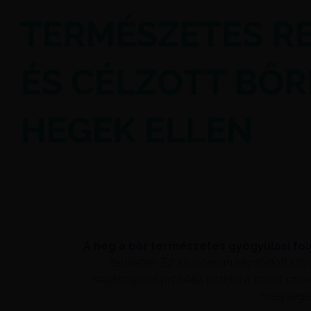
A heg a bőr természetes gyógyulási f
területen. Ez az újonnan képződött szöv
segítségével próbálja pótolni a sérült sz
mélységét