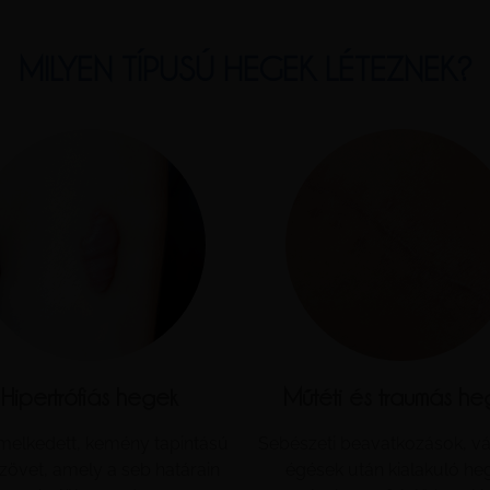
MILYEN TÍPUSÚ HEGEK LÉTEZNEK?
Hipertrófiás hegek
Műtéti és traumás he
elkedett, kemény tapintású
Sebészeti beavatkozások, v
zövet, amely a seb határain
égések után kialakuló he