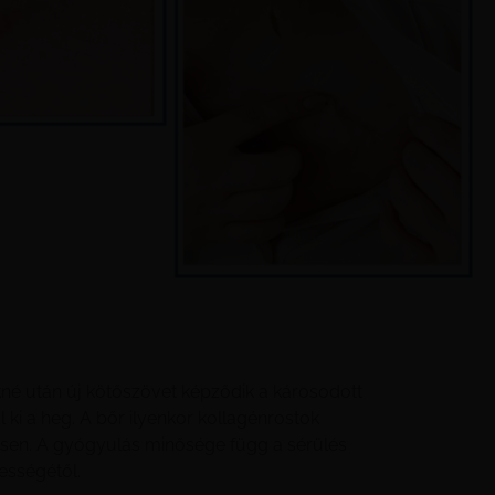
né után új kötőszövet képződik a károsodott
 ki a heg. A bőr ilyenkor kollagénrostok
tesen. A gyógyulás minősége függ a sérülés
ességétől.