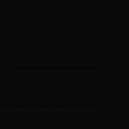
ssel
alakulnak ki.
k.
lhat.
A modern hegkezelések képesek a
ól megválasztott hegkezelés javítja a bőr