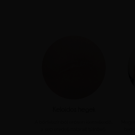
Keloidos hegek
A bőrfelszínből erősen kiemelkedő,
Megem
a seb eredeti határait túlnövő,
hegs