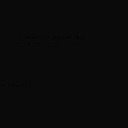
a kezelések
serkentik a sejtműködést,
tait. A rendszeresen végzett kezelések