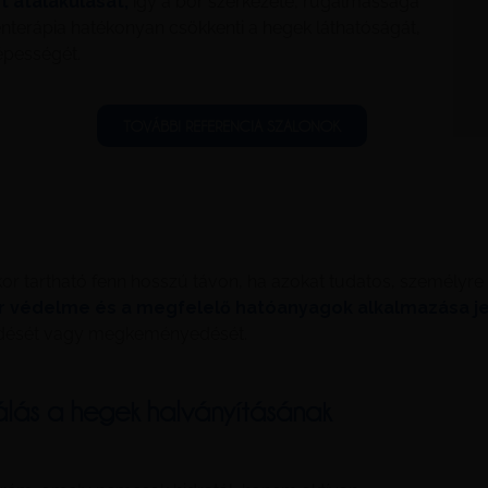
t átalakulását,
így a bőr szerkezete, rugalmassága
génterápia hatékonyan csökkenti a hegek láthatóságát,
épességét.
TOVÁBBI REFERENCIA SZALONOK
r tartható fenn hosszú távon, ha azokat tudatos, személyre s
őr védelme és a megfelelő hatóanyagok alkalmazása jel
ződését vagy megkeményedését.
rálás a hegek halványításának