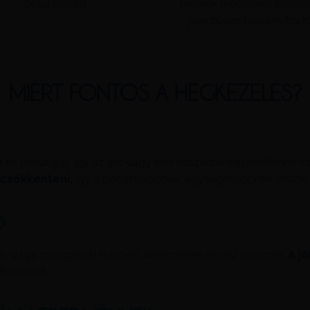
belül marad.
melyek megfelelő kezelé
jelentősen halványítható
MIÉRT FONTOS A HEGKEZELÉS?
t és textúráját, így az arc vagy test összképe egyenetlenné vá
 csökkenteni,
így a bőr simábbnak, egységesebbnek látszik.
Ó
ek, vagy mozgásnál húzódó, kellemetlen érzést okoznak.
A j
feszülést.