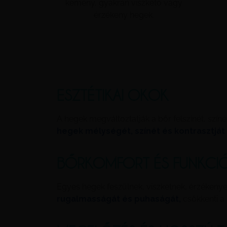
kemény, gyakran viszkető vagy
érzékeny hegek.
ESZTÉTIKAI OKOK
A hegek megváltoztatják a bőr felszínét, színé
hegek mélységét, színét és kontrasztját
BŐRKOMFORT ÉS FUNKCI
Egyes hegek feszülnek, viszketnek, érzékeny
rugalmasságát és puhaságát,
csökkenti a 