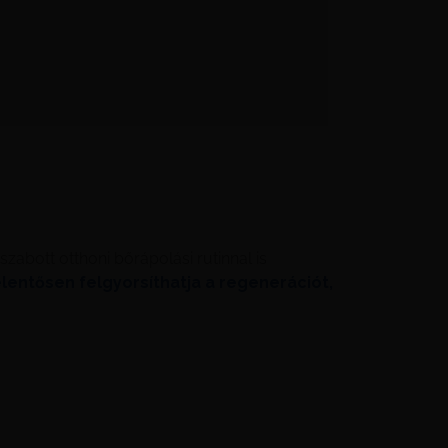
zabott otthoni bőrápolási rutinnal is
entősen felgyorsíthatja a regenerációt,