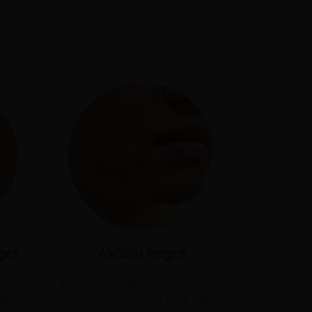
gek
Atrófiás hegek
ágások,
Besüppedt, egyenetlen felszínű
gek,
hegek, jellemzően akné után