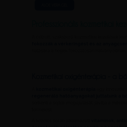
ALOE VERA GEL
Professzionális kozmetikai ke
A célzott, szakszerű kozmetikai kezelések ki
fokozzák a vérkeringést és az anyagcser
hatására a hegek fokozatosan halványodnak, s
Kozmetikai oxigénterápia - a bő
A
kozmetikai oxigénterápia
egy innovatív,
regeneráló hatóanyagokat juttatunk a b
serkenti a sejtek megújulását, javítja a mikro
termelést.
A kezelés során alkalmazott
vitaminok, ant