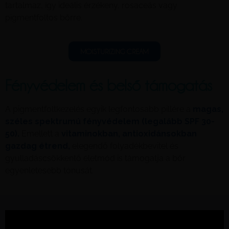
tartalmaz, így ideális érzékeny, rosaceás vagy
pigmentfoltos bőrre.
MOISTURIZING CREAM
Fényvédelem és belső támogatás
A pigmentfoltkezelés egyik legfontosabb pillére a
magas,
széles spektrumú fényvédelem (legalább SPF 30-
50).
Emellett a
vitaminokban, antioxidánsokban
gazdag étrend,
elegendő folyadékbevitel és
gyulladáscsökkentő életmód is támogatja a bőr
egyenletesebb tónusát.