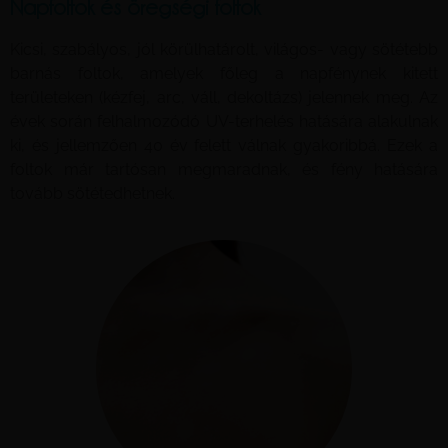
Napfoltok és öregségi foltok
Kicsi, szabályos, jól körülhatárolt, világos- vagy sötétebb
barnás foltok, amelyek főleg a napfénynek kitett
területeken (kézfej, arc, váll, dekoltázs) jelennek meg. Az
évek során felhalmozódó UV-terhelés hatására alakulnak
ki, és jellemzően 40 év felett válnak gyakoribbá. Ezek a
foltok már tartósan megmaradnak, és fény hatására
tovább sötétedhetnek.