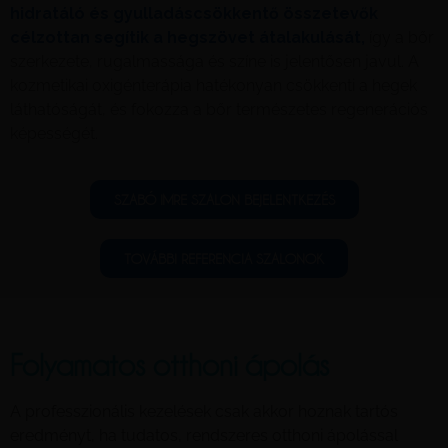
hidratáló és gyulladáscsökkentő összetevők
célzottan segítik a hegszövet átalakulását,
így a bőr
szerkezete, rugalmassága és színe is jelentősen javul. A
kozmetikai oxigénterápia hatékonyan csökkenti a hegek
láthatóságát, és fokozza a bőr természetes regenerációs
képességét.
SZABÓ IMRE SZALON BEJELENTKEZÉS
TOVÁBBI REFERENCIA SZALONOK
Folyamatos otthoni ápolás
A professzionális kezelések csak akkor hoznak tartós
eredményt, ha tudatos, rendszeres otthoni ápolással