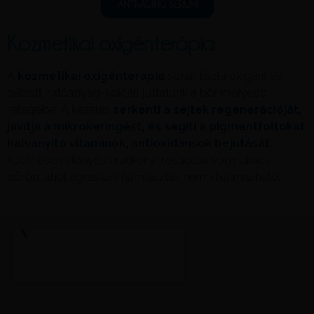
ANTI-AGING SERUM
Kozmetikai oxigénterápia
A
kozmetikai oxigénterápia
során tiszta oxigént és
célzott hatóanyag-koktélt juttatunk a bőr mélyebb
rétegeibe. A kezelés
serkenti a sejtek regenerációját,
javítja a mikrokeringést, és segíti a pigmentfoltokat
halványító vitaminok, antioxidánsok bejutását.
Különösen előnyös érzékeny, rosaceás vagy aknés
bőrön, ahol agresszív hámlasztás nem alkalmazható.