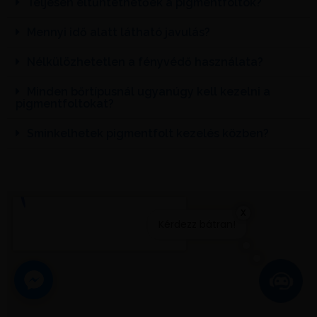
Teljesen eltűntethetőek a pigmentfoltok?
Mennyi idő alatt látható javulás?
Nélkülözhetetlen a fényvédő használata?
Minden bőrtípusnál ugyanúgy kell kezelni a
pigmentfoltokat?
Sminkelhetek pigmentfolt kezelés közben?
x
Kérdezz bátran!