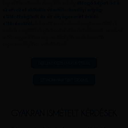
hajmintán alapuló vizsgálat, amely
átfogó képet ad a
szervezet aktuális vitamin-, ásványi anyag-
ellátottságáról és az anyagcserét érintő
eltérésekről.
A kapott eredmények segítenek feltárni
azokat a rejtett hiányállapotokat és terheléseket, amelyek
a bőr egyenlőtlen pigmentációjához, és lassabb
regenerációjához vezethetnek.
BEJELENTKEZEM MINTAVÉTELRE
OTTHONI HAIR TEST ÉRDEKEL
GYAKRAN ISMÉTELT KÉRDÉSEK