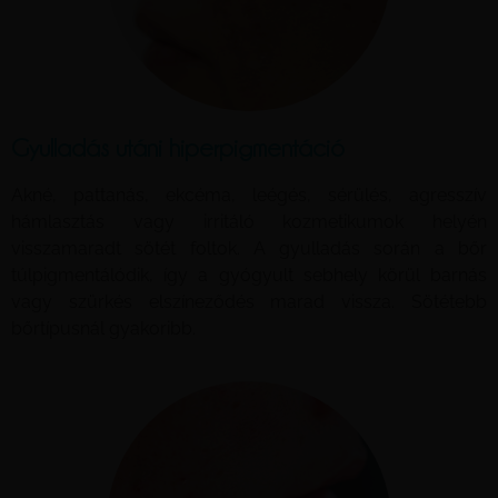
Gyulladás utáni hiperpigmentáció
Akné, pattanás, ekcéma, leégés, sérülés, agresszív
hámlasztás vagy irritáló kozmetikumok helyén
visszamaradt sötét foltok. A gyulladás során a bőr
túlpigmentálódik, így a gyógyult sebhely körül barnás
vagy szürkés elszíneződés marad vissza. Sötétebb
bőrtípusnál gyakoribb.