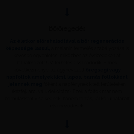
Bőröregedés
Az életkor előrehaladtával a bőr regenerációs
képessége lassul,
a melanin termelés szabályozása is
kevésbé egyenletes, miközben az évtizedeken át
felhalmozott UV-terhelés összeadódik. Ennek
következményei az úgynevezett
öregségi vagy
napfoltok amelyek kicsi, lapos, barnás foltokként
jelennek meg
főként a napfénynek kitett területeken
(kézfej, arc, váll, dekoltázs). Ezek a foltok már nem
barnulásként viselkednek, hanem tartós, jól körülhatárolt
elszíneződések.