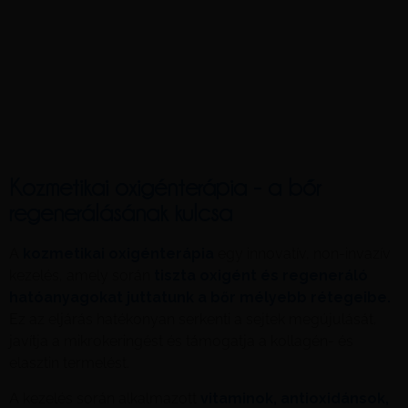
Kozmetikai oxigénterápia - a bőr
regenerálásának kulcsa
A
kozmetikai oxigénterápia
egy innovatív, non-invazív
kezelés, amely során
tiszta oxigént és regeneráló
hatóanyagokat juttatunk a bőr mélyebb rétegeibe.
Ez az eljárás hatékonyan serkenti a sejtek megújulását,
javítja a mikrokeringést és támogatja a kollagén- és
elasztin termelést.
A kezelés során alkalmazott
vitaminok, antioxidánsok,