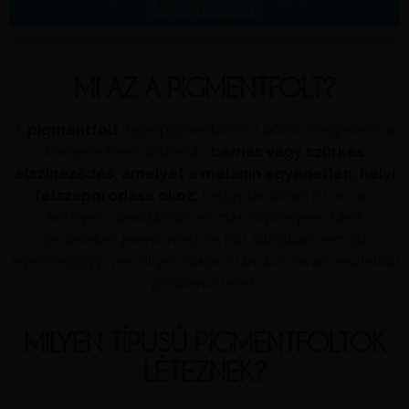
MI AZ A PIGMENTFOLT?
A
pigmentfolt
(hiperpigmentáció) a bőrön megjelenő, a
környezeténél sötétebb,
barnás vagy szürkés
elszíneződés, amelyet a melanin egyenetlen, helyi
felszaporodása okoz.
Leggyakrabban az arcon,
kézfejen, dekoltázson és más napfénynek kitett
területeken jelenik meg, és bár általában nem jár
egészségügyi veszéllyel, sokak számára zavaró esztétikai
probléma lehet.
MILYEN TÍPUSÚ PIGMENTFOLTOK
LÉTEZNEK?