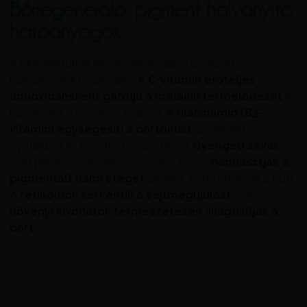
Bőrregeneráló, pigment halványító
hatóanyagok
A pigmentfoltok kezelésének alapja a célzott
hatóanyagok használata.
A C-vitamin erőteljes
antioxidánsként gátolja a melanin termelődését
és
halványítja a meglévő foltokat.
A niacinamid (B3-
vitamin) egységesíti a bőrtónust,
csökkenti a
gyulladást és erősíti a bőr barrierjét.
Gyengéd savak,
mint például a mandulasav vagy tejsav
hámlasztják a
pigmentált hámréteget
anélkül, hogy irritálnák a bőrt.
A retinoidok serkentik a sejtmegújulást,
míg
növényi kivonatok természetesen világosítják a
bőrt.