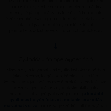
az arcon, főként homlokon, orcákon, felső ajak felett
barnás foltok jelenhetnek meg, amelyeket már kis
mennyiségű napsugárzás is felerősít. A hormonok
érzékenyebbé teszik a pigment termelő sejteket az UV-
hatásra, így a normál fényterhelés is túlzott
pigmentképződést provokál az érintett területeken.
Gyulladás utáni hiperpigmentáció
Minden olyan folyamat, ami gyulladást okoz a bőrben
(akné, ekcéma, leégés, seb, hámlasztás, irritáló
kozmetikum) gyulladásos mediátorok felszabadulásával
jár. Ezek a gyulladásos anyagok stimulálhatják a
melanocitákat, a gyógyulás végén pedig
a korábbi
gyulladás helyén fokozott melanin lerakódás
maradhat vissza,
barnás vagy szürkés folt formájában.