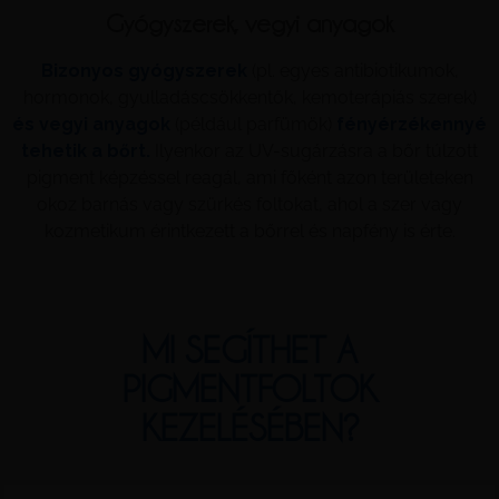
Gyógyszerek, vegyi anyagok
Bizonyos gyógyszerek
(pl. egyes antibiotikumok,
hormonok, gyulladáscsökkentők, kemoterápiás szerek)
és vegyi anyagok
(például parfümök)
fényérzékennyé
tehetik a bőrt.
Ilyenkor az UV-sugárzásra a bőr túlzott
pigment képzéssel reagál, ami főként azon területeken
okoz barnás vagy szürkés foltokat, ahol a szer vagy
kozmetikum érintkezett a bőrrel és napfény is érte.
MI SEGÍTHET A
PIGMENTFOLTOK
KEZELÉSÉBEN?