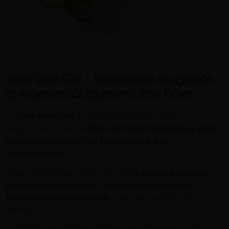
Aloe Vera Gel - természetes nyugtatás
és regenerálás pigmentfoltos bőrre
Az
Aloe Vera Gel
a pigmentfolt kezelés ideális
kiegészítője, hiszen a
több mint 200 biológiailag aktív
hatóanyaga célzottan támogatja a bőr
regenerációját.
Hideg préseléssel készült formulája
mélyen hidratál,
csökkenti a gyulladást, és segíti a pigmentált
területek halványodását,
miközben erősíti a bőr
barrierjét.