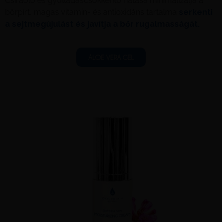
Csíraölő és gyulladáscsökkentő hatása minimalizálja a
bőrpírt, magas vitamin- és antioxidáns tartalma
serkenti
a sejtmegújulást és javítja a bőr rugalmasságát.
ALOE VERA GEL