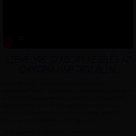
SZEMÉLYRE SZABOTT KEZELÉS AZ
OXYGENI HAIR TEST ÁLTAL
A pigmentfoltok tartós halványítása nemcsak a
bőrfelszínen múlik, hanem a szervezet belső egyensúlyán
is. A háttérben gyakran vitamin- és ásványi anyag-hiány,
emésztési vagy hormonális egyensúlyzavar, illetve
krónikus gyulladásos folyamatok állhatnak, amelyek
fokozzák a bőr pigmentálódási hajlamát.
Az
Oxygeni Hair Test
egy modern, fájdalommentes,