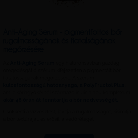
Anti-Aging Serum - pigmentfoltos bőr
rugalmasságának és fiatalságának
megőrzésére
Az
Anti-Aging Serum
egy hialuronsavban gazdag
öregedésgátló szérum kifejezetten a pigmentált bőr
fiatalosságának megőrzésére. A szérum
kulcsfontosságú hatóanyaga, a PolyFructol Plus,
ami cikóriagyökérből származó inulin alapú komplexum,
akár 48 órán át fenntartja a bőr nedvességét.
Csökkenti a vízvesztést, javítja a rugalmasságot, kisimítja
a bőr textúráját, és erősíti a védőréteget.