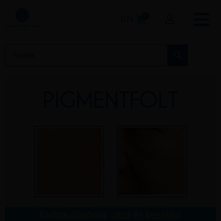
0
0
Ft