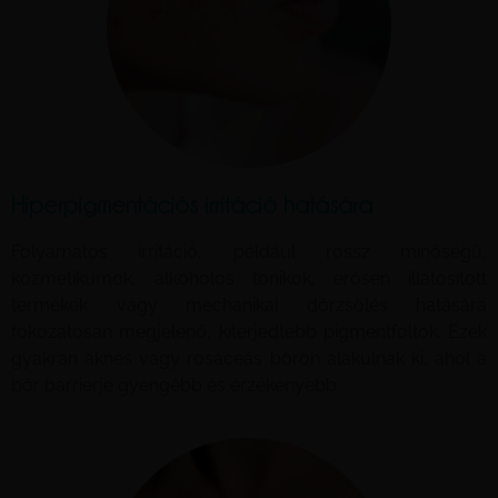
Hiperpigmentációs irritáció hatására
Folyamatos irritáció, például rossz minőségű,
kozmetikumok, alkoholos tonikok, erősen illatosított
termékek vagy mechanikai dörzsölés hatására
fokozatosan megjelenő, kiterjedtebb pigmentfoltok. Ezek
gyakran aknés vagy rosaceás bőrön alakulnak ki, ahol a
bőr barrierje gyengébb és érzékenyebb.