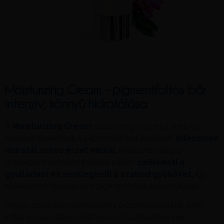
Moisturizing Cream - pigmentfoltos bőr
intenzív, könnyű hidratálása
A
Moisturizing Cream
csodamogyoró és a shea vaj
erejével tökéletesíti a pigmentált bőr ápolását.
Intenzíven
hidratál zsíros érzet nélkül,
miközben magas
antioxidáns tartalma fiatalítja a bőrt,
csökkenti a
gyulladást és semlegesíti a szabad gyököket,
így
hatékonyan támogatja a pigmentfoltok halványítását.
Vegán, 100%-ban természetes összetevőkből áll, nem
irritál, pórus eltömődést okozó összetevőket sem