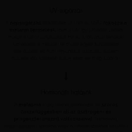
UV-sugárzás
A
napsugárzás
(különösen az UVA és UVB)
fokozza a
melanin termelést,
mert a bőr így próbálja védeni
magát a káros sugárzástól. Ha ez a folyamat tartósan
ismétlődik, a melanin termelés egyes területeken
felerősödik, és nem egyenletes barnulás, hanem
maradandó sötétebb foltok jelennek meg a bőrön.
Hormonális hatások
A
melasma
főleg nőknél jelentkezik, és
szoros
összefüggésben áll az ösztrogén- és
progeszteronszint változásaival.
Terhesség,
fogamzásgátló szedése vagy hormonkezelések hatására