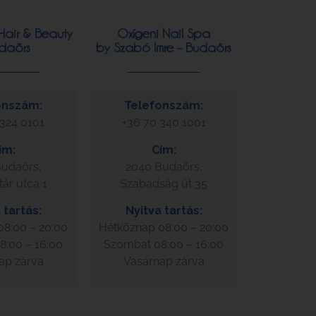
Hair & Beauty
Oxígeni Nail Spa
daörs
by Szabó Imre – Budaörs
onszám:
Telefonszám:
 324 0101
+36 70 340 1001
ím:
Cím:
udaörs,
2040 Budaörs,
tár utca 1
Szabadság út 35
 tartás:
Nyitva tartás:
8:00 – 20:00
Hétköznap 08:00 – 20:00
:00 – 16:00
Szombat 08:00 – 16:00
ap zárva
Vasárnap zárva