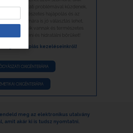
y hajgyógyászati problémával küzdenek,
ontos a természetes hajápolás és az
ett azok számára is jó választás lehet,
 bőrproblémáik vannak és természetes
ni, feszesíteni és hidratálni bőrüket!
 oxigénterápiás kezeléseinkről!
ÓGYÁSZATI OXIGÉNTERÁPIA
METIKAI OXIGÉNTERÁPIA
endeld meg az elektronikus utalvány
amit akár ki is tudsz nyomtatni.