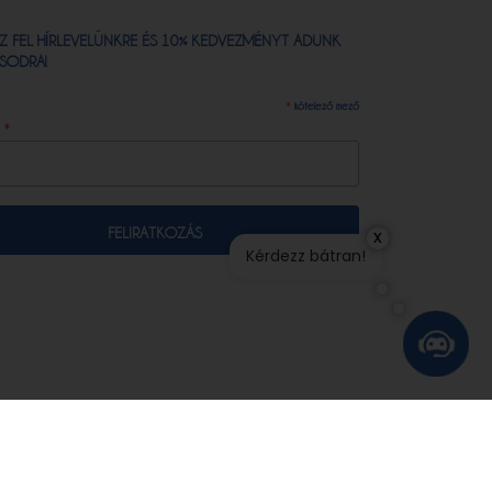
Z FEL HÍRLEVELÜNKRE ÉS 10% KEDVEZMÉNYT ADUNK
SODRA!
*
kötelező mező
*
:
x
Kérdezz bátran!