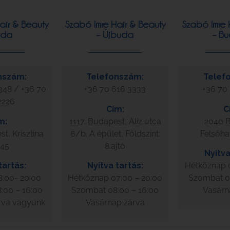
air & Beauty
Szabó Imre Hair & Beauty
Szabó Imre 
uda
– Újbuda
– Bu
nszám:
Telefonszám:
Telef
348 / +36 70
+36 70 616 3333
+36 70
2226
Cím:
C
m:
1117. Budapest, Alíz utca
2040 B
t, Krisztina
6/b. A épület, Földszint:
Felsőha
 45
8.ajtó
Nyitva
tartás:
Nyitva tartás:
Hétköznap 0
:00- 20:00
Hétköznap 07:00 – 20:00
Szombat 08
:00 – 16:00
Szombat 08:00 – 16:00
Vasárn
rva vagyunk
Vasárnap zárva