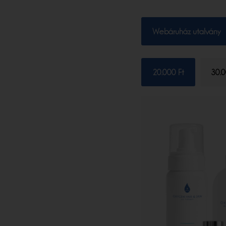
Webáruház utalvány
20.000 Ft
30.0