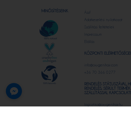
MINŐSÍTÉSEINK
Ászf
Adatkezelési nyilatkozat
Szállítási feltételek
Impresszum
Elállás
KÖZPONTI ELÉRHETŐSÉGEI
info@oxygenihair.com
+36 70 366 0277
RENDELÉS STÁTUSZÁVAL, H
RENDELÉS, SÉRÜLT TERMÉK
SZÁLLÍTÁSSAL KAPCSOLAT
logisztika@oxygenihair.hu
+36 70 366 0277