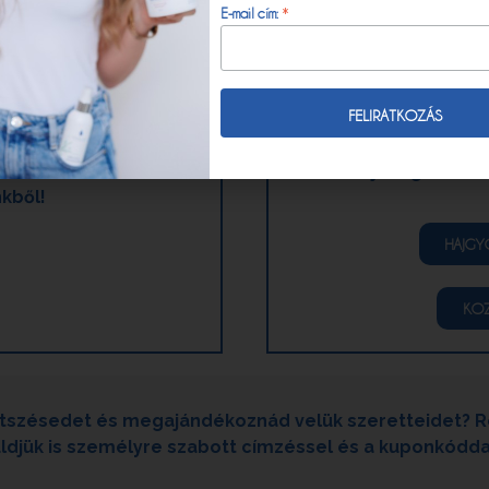
*
E-mail cím:
t és hatóanyagokat
valamilyen fejbőr vag
séges színezékekkel vagy
vagy akik számára f
ból mindenki megtalálja a
egészséges haj! Emell
bőrére legmegfelelőbb
akiknek arcbőr- vagy
Skin kozmetikumokat az
módon szeretnék ápol
ítségével!
Tudj meg többet
kből!
HAJGY
KOZ
tetszésedet és megajándékoznád velük szeretteidet? R
djük is személyre szabott címzéssel és a kuponkóddal, 