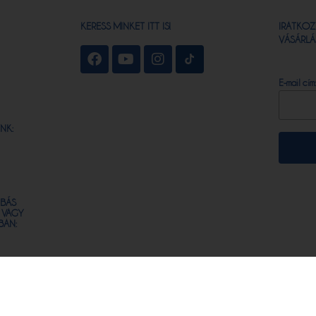
KERESS MINKET ITT IS!
IRATKOZ
VÁSÁRLÁ
E-mail cím
NK:
IBÁS
 VAGY
BAN:
© COPYRIGHT - OXYGENI HAIR - POWERED BY
LION STACK