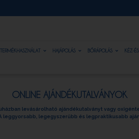
TERMÉKHASZNÁLAT
HAJÁPOLÁS
BŐRÁPOLÁS
KÉZ-É
ONLINE AJÁNDÉKUTALVÁNYOK
uházban levásárolható ajándékutalványt vagy oxigénte
A leggyorsabb, legegyszerűbb és legpraktikusabb aj