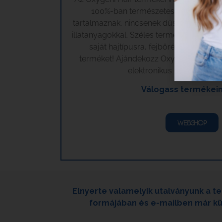
100%-ban természetes összetevőke
tartalmaznak, nincsenek dúsítva mester
illatanyagokkal. Széles termékkínálatunk
saját hajtípusra, fejbőrére, illetve 
terméket! Ajándékozz Oxygeni Hair & 
elektronikus utalvány seg
Válogass termékein
WEBSHOP
Elnyerte valamelyik utalványunk a 
formájában és e-mailben már kül