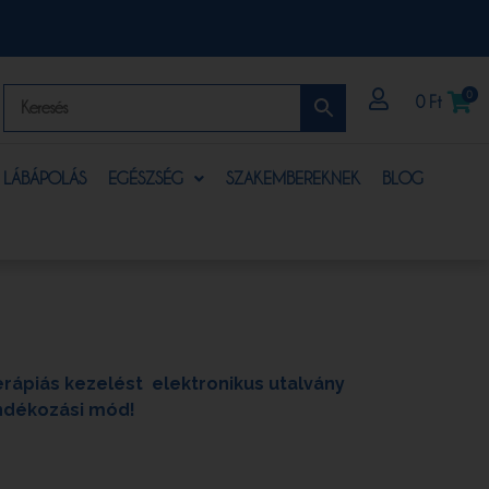
0
0
Ft
S LÁBÁPOLÁS
EGÉSZSÉG
SZAKEMBEREKNEK
BLOG
rápiás kezelést elektronikus utalvány
ándékozási mód!