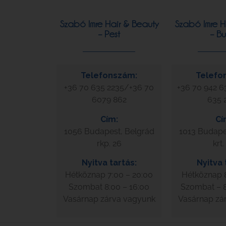
Szabó Imre Hair & Beauty
Szabó Imre H
– Pest
– B
Telefonszám:
Telefo
+36 70 635 2235/+36 70
+36 70 942 6
6079 862
635 
Cím:
Cí
1056 Budapest, Belgrád
1013 Budapes
rkp. 26
krt.
Nyitva tartás:
Nyitva 
Hétköznap 7:00 – 20:00
Hétköznap 8
Szombat 8:00 – 16:00
Szombat – 8
Vasárnap zárva vagyunk
Vasárnap zá