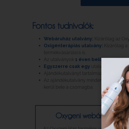
Fontos tudnivalók:
Webáruház utalvány:
Kizárólag az Oxy
Oxigénterápiás utalvány:
Kizárólag a
termékvásárlásra is.
Az utalványok
1 éven belül
használható
Egyszerre csak egy
utalvány vásárolh
Ajándékutalványt tartalmazó vásárlás 
Az ajándékutalvány minden esetben
el
kerül bele a csomagba.
Oxygeni webáruház ajá
Az Oxygeni Hair termékei vegán és nat