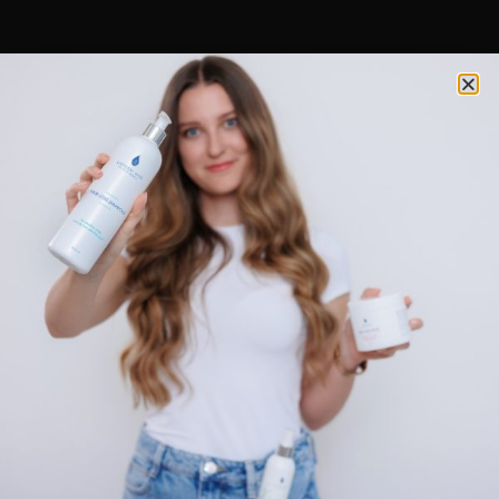
NYÁRI LEÁLLÁS
2026. augusztus 17–23.
között irodánk és raktárunk
zárva tart.
Az augusztus 12. éjfélig leadott rendeléseket még