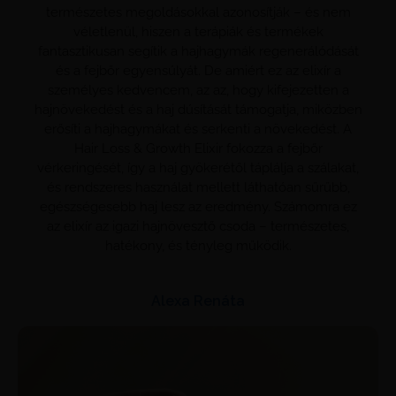
természetes megoldásokkal azonosítják – és nem
véletlenül, hiszen a terápiák és termékek
fantasztikusan segítik a hajhagymák regenerálódását
és a fejbőr egyensúlyát. De amiért ez az elixír a
személyes kedvencem, az az, hogy kifejezetten a
hajnövekedést és a haj dúsítását támogatja, miközben
erősíti a hajhagymákat és serkenti a növekedést. A
Hair Loss & Growth Elixir fokozza a fejbőr
vérkeringését, így a haj gyökerétől táplálja a szálakat,
és rendszeres használat mellett láthatóan sűrűbb,
egészségesebb haj lesz az eredmény. Számomra ez
az elixír az igazi hajnövesztő csoda – természetes,
hatékony, és tényleg működik.
Alexa Renáta