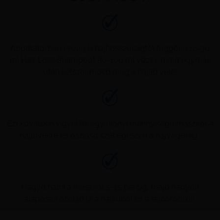
Applikátorban keverj ki hajhosszúságtól függően 10-30
ml Hair Loss Shampoot 80-100 ml vízzel, majd egymás
után kétszer mosd meg a hajad vele!
Ezt követően vigyél fel egy diónyi mennyiségű maszkot a
hajtövekre és oszlasd szét egészen a hajvégeidig.
Hagyd hatni a maszkot 5-15 percig, majd nagyon
alaposan öblítsd le a hajadból és a fejbőrödről!