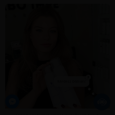
x
Kérdezz bátran!