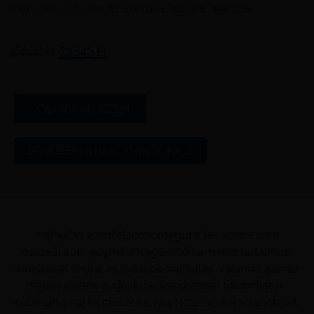
androgén, diffúz és foltos hajhullásra is ajánljuk.
25050
Ft
22545
Ft
KOSÁRBA HELYEZEM
BŐVEBBEN A HATÓANYAGOKRÓL
Hajhullás elleni alapcsomagunk két speciálisan
összeállított, egymást kiegészítő terméket tartalmaz,
amelyeket enyhe és erősebb hajhullás, valamint száraz
fejbőr esetén is ajánlunk. Rendszeres használatuk
elősegíti a haj természetes növekedésének serkentését.