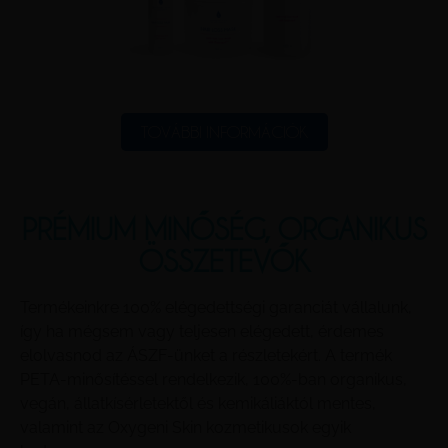
TOVÁBBI INFORMÁCIÓK
PRÉMIUM MINŐSÉG, ORGANIKUS
ÖSSZETEVŐK
Termékeinkre 100% elégedettségi garanciát vállalunk,
így ha mégsem vagy teljesen elégedett, érdemes
elolvasnod az ÁSZF-ünket a részletekért. A termék
PETA-minősítéssel rendelkezik, 100%-ban organikus,
vegán, állatkísérletektől és kemikáliáktól mentes,
valamint az Oxygeni Skin kozmetikusok egyik