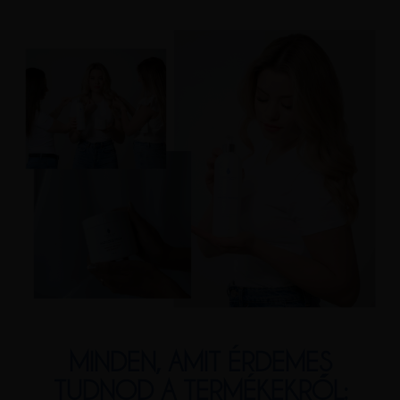
MINDEN, AMIT ÉRDEMES
TUDNOD A TERMÉKEKRŐL: