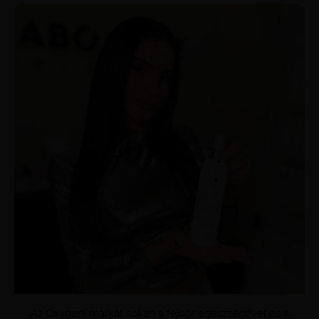
Az Oxygeni márkát sokan a fejbőr egészségével és a