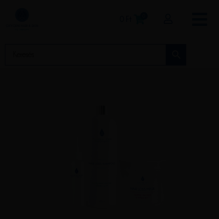
0
0
Ft