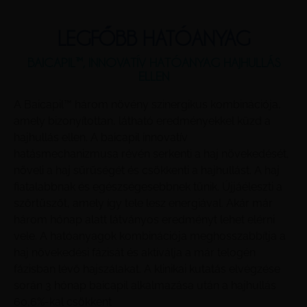
LEGFŐBB HATÓANYAG
BAICAPIL™, INNOVATÍV HATÓANYAG HAJHULLÁS
ELLEN
A Baicapil™ három növény szinergikus kombinációja,
amely bizonyítottan, látható eredményekkel küzd a
hajhullás ellen. A baicapil innovatív
hatásmechanizmusa révén serkenti a haj növekedését,
növeli a haj sűrűségét és csökkenti a hajhullást. A haj
fiatalabbnak és egészségesebbnek tűnik. Újjáéleszti a
szőrtüszőt, amely így tele lesz energiával. Akár már
három hónap alatt látványos eredményt lehet elérni
vele. A hatóanyagok kombinációja meghosszabbítja a
haj növekedési fázisát és aktiválja a már telogén
fázisban lévő hajszálakat. A klinikai kutatás elvégzése
során 3 hónap baicapil alkalmazása után a hajhullás
60,6%-kal csökkent