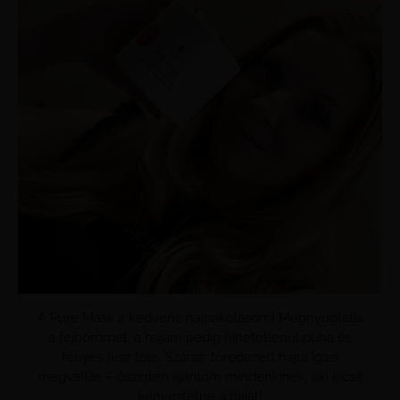
A Pure Mask a kedvenc hajpakolásom! Megnyugtatja
a fejbőrömet, a hajam pedig hihetetlenül puha és
fényes lesz tőle. Száraz, töredezett hajra igazi
megváltás – őszintén ajánlom mindenkinek, aki kicsit
kényeztetné a haját!