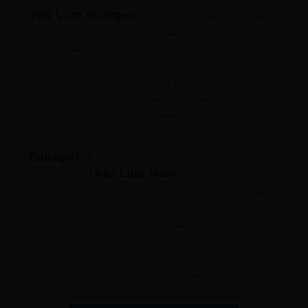
A
Hair Loss Shampoo
gyenge, ritkuló hajra ajánlott
sampon. A B5 vitamint tartalmazó nyomelemek
behatolnak a fejbőr rétegébe, pozitív hatást
gyakorolnak a szőrtüszőkre, megerősítve őket. A maca
gyökér kivonat és a Baicapil™ pedig a hajnövekedés
serkentésére, a hajhullás megelőzésére vagy
csökkentésére és a fejbőr állapotának feljavítására
alkalmas.
A
Baicapil™
-t, maca gyökér kivonatot és B5-vitamint
tartalmazó
Hair Loss Mask
segít megállítani a
hajhullást és megerősíteni a gyenge hajszálakat. A
hatóanyagok hozzájárulnak a haj növekedéséhez,
csökkentik a szövet gyulladását, gyorsítják a
zsíranyagcserét és erősítik a kollagén szálakat. Javítja a
hajgyökerek ellenálló képességét a külső hatásokkal
szemben, segít megelőzni a hajhullást.