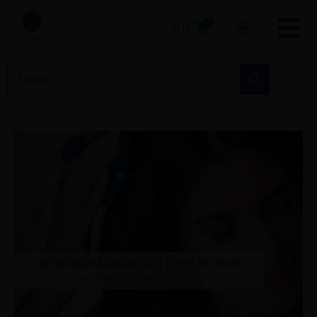
0
0
Ft