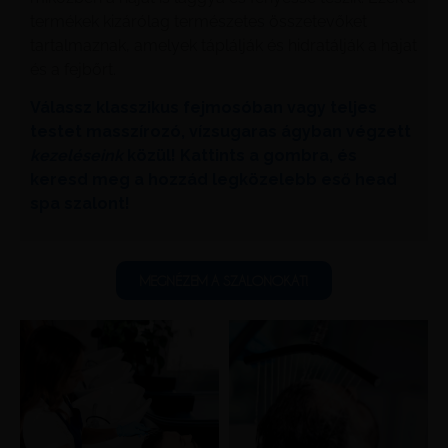
termékek kizárólag természetes összetevőket
tartalmaznak, amelyek táplálják és hidratálják a hajat
és a fejbőrt.
Válassz klasszikus fejmosóban vagy teljes
testet masszírozó, vízsugaras ágyban végzett
kezeléseink
közül! Kattints a gombra, és
keresd meg a hozzád legközelebb eső head
spa szalont!
MEGNÉZEM A SZALONOKAT!