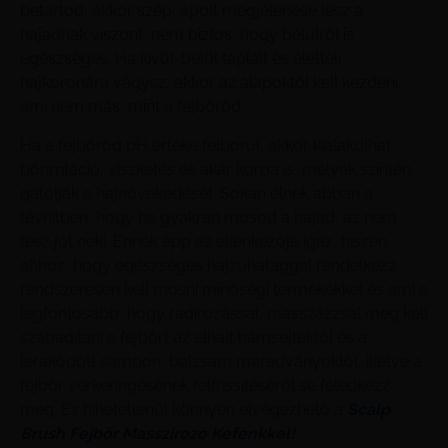
betartod, akkor szép, ápolt megjelenése lesz a
hajadnak viszont, nem biztos, hogy belülről is
egészséges. Ha kívül-belül táplált és életteli
hajkoronára vágysz, akkor az alapoktól kell kezdeni,
ami nem más, mint a fejbőröd.
Ha a fejbőröd pH értéke felborul, akkor kialakulhat
bőrirritáció, viszketés és akár korpa is, melyek szintén
gátolják a hajnövekedését. Sokan élnek abban a
tévhitben, hogy ha gyakran mosod a hajad, az nem
tesz jót neki. Ennek épp az ellenkezője igaz, hiszen
ahhoz, hogy egészséges hajzuhataggal rendelkezz,
rendszeresen kell mosni minőségi termékekkel és ami a
legfontosabb, hogy radírozással, masszázzsal meg kell
szabadítani a fejbőrt az elhalt hámsejtektől és a
lerakódott sampon, balzsam maradványoktól, illetve a
fejbőr vérkeringésének felfrissítéséről se feledkezz
meg. Ez hihetetlenül könnyen elvégezhető a
Scalp
Brush Fejbőr Masszírozó Kefénkkel!