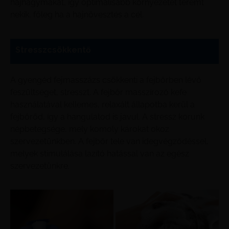
hajhagymákat, így optimálisabb környezetet teremt
nekik, főleg ha a hajnövesztés a cél.
Stresszcsökkentő
A gyengéd fejmasszázs csökkenti a fejbőrben lévő
feszültséget, stresszt. A fejbőr masszírozó kefe
használatával kellemes, relaxált állapotba kerül a
fejbőröd, így a hangulatod is javul. A stressz korunk
népbetegsége, mely komoly károkat okoz
szervezetünkben. A fejbőr tele van idegvégződéssel,
melyek stimulálása lazító hatással van az egész
szervezetünkre.