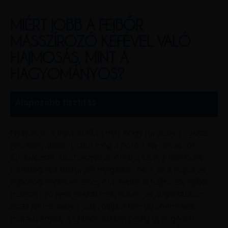
MIÉRT JOBB A FEJBŐR
MASSZÍROZÓ KEFÉVEL VALÓ
HAJMOSÁS, MINT A
HAGYOMÁNYOS?
Alaposabb tisztítás
Nyilván te is tapasztaltad már, hogy fürdéskor sokkal
hatékonyabban tisztul meg a bőröd, ha szivacsot,
fürdőrózsát, stb. használsz, mintha csak a kezeddel
oszlatod el a tusfürdőt magadon. Nos, ez a hajad és
fejbőröd esetében sincs másként!!! A hajmosó, fejbőr
masszírozó kefe sokkal mélyebben és alaposabban
tisztít hajmosáskor, eltávolítja a formázótermékek
maradványait, a szilikon tüskék pedig gyengéden