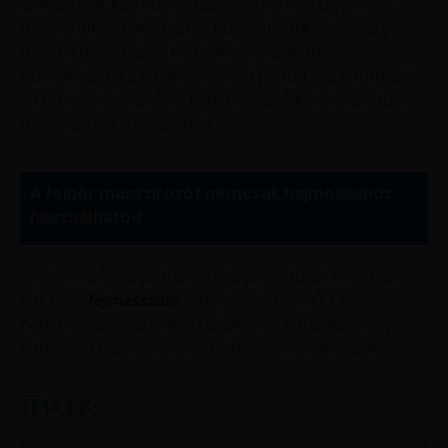
szabad éles körmökkel kapargatni, mert ugyanúgy
megsérülhet, mint a többi bőrfelületünk. Másrészt
maga a hajmosás is kárt tehet a manikűrben.
Bosszantó, ha a hajmosás miatt pattog le a körömlakk.
A Full Hair hajmosó és fejmasszírozó kefe használata
megoldja ezt a problémát.
A fejbőr masszírozót nemcsak hajmosáshoz
használhatod
A fejmasszírozó szárazon is jó szolgálatot tesz, napi
pár perc
fejmasszázs
rendkívül jó hatású. De
bemasszírozható vele a hajszérum, hajszesz, vagy
bármilyen kezelés, amit a hajhagymáidnak szánsz.
TIPPÜNK: