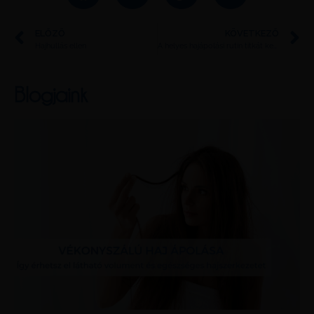
ELŐZŐ
KÖVETKEZŐ
Hajhullás ellen
A helyes hajápolási rutin titkát keresed?
Blogjaink