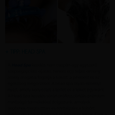
+ TIPP: HEAD SPA
A
Head Spa
kezelés nem csupán egy egyszerű
szépségápolási eljárás, hanem egy teljes élmény,
amely magába foglalja a luxust, a pihenést és az
egészség megőrzését. A head spa olyan élményt
nyújt, amely kényezteti a testet és a lelket egyaránt.
A Head Spa kezelés során professzionális prémium
minőségű termékekkel dolgozunk, amelyek
segítenek megtisztítani és revitalizálni a fejbőrt,
miközben a hajat is lággyá és fényessé teszik. Ezek a