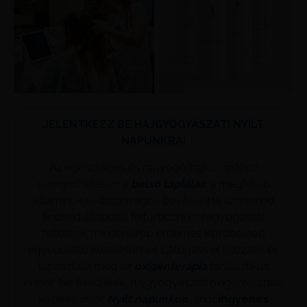
JELENTKEZZ BE HAJGYÓGYÁSZATI NYÍLT
NAPUNKRA!
Az egészséges és ragyogó hajkoronához
elengedhetetlen a
belső táplálás
: a megfelelő
vitaminok és tápanyagok bevitele. Ha szeretnéd
tincseid állapotát felturbózni és ragyogással
feltölteni, mindenképp érdemes kipróbálnod
egyedülálló kezelésünket. Látogass el hozzánk és
tapasztald meg az
oxigénterápia
fantasztikus
erejét! Ne feledjétek, hajgyógyászati oxigénterápiás
kezelésünket
Nyílt napunkon
, ahol
ingyenes