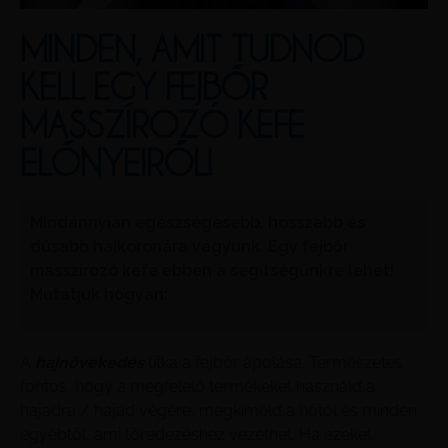
MINDEN, AMIT TUDNOD
KELL EGY FEJBŐR
MASSZÍROZÓ KEFE
ELŐNYEIRŐL!
Mindannyian egészségesebb, hosszabb és
dúsabb hajkoronára vágyunk. Egy fejbőr
masszírozó kefe ebben a segítségünkre lehet!
Mutatjuk hogyan:
A
hajnövekedés
titka a fejbőr ápolása. Természetes
fontos, hogy a megfelelő termékeket használd a
hajadra / hajad végére, megkíméld a hőtől és minden
egyébtől, ami töredezéshez vezethet. Ha ezeket