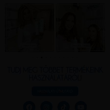
TUDJ MEG TÖBBET TERMÉKEINK
HASZNÁLATÁRÓL!
HASZNÁLATI ÚTMUTATÓ