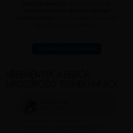
fejbőrdiagnózisra
van lehetőséged és
kedvezményesen igénybe veheted
kezeléseinket
és kipróbálhatod a rendkívüli
fejbőr masszírozó kefénket is!
BEJELENTKEZEK A NYÍLT NAPRA!
VÉLEMÉNYEK A FEJBŐR
MASSZÍROZÓ TERMÉKÜNKRŐL
Darabos Leila
fodrász, hajgyógyász
Számomra a Scalp Brush kefe
Nem 
dégem
elengedhetetlen kiegészítővé vált, legyen
kieg
szó a munkámról vagy az otthoni
ennyi