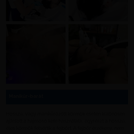
Manikűr-barát
Hosszú, vagy manikűrözött körmök esetén különösen
ajánlott a hajmosó kefe használata, egyrészt a hosszú,
éles körmök felsértik a fejbőrt. A fejbőr érzékeny, nem