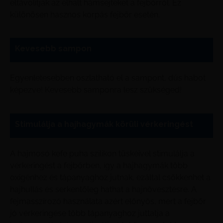
eltávolítják az elhalt hámsejteket a fejbőrről. Ez
különösen hasznos korpás fejbőr esetén.
Kevesebb sampon
Egyenletesebben oszlatható el a sampont, dús habot
képezve! Kevesebb samponra lesz szükséged!
Stimulálja a hajhagymák körüli vérkeringést
A hajmosó kefe puha szilikon tüskéivel stimulálja a
vérkeringést a fejbőrben, így a hajhagymák több
oxigénhez és tápanyaghoz jutnak, ezáltal csökkenhet a
hajhullás és serkentőleg hathat a hajnövesztésre. A
fejmasszírozó használata azért előnyös, mert a fejbőr
jó vérkeringése több tápanyaghoz juttatja a