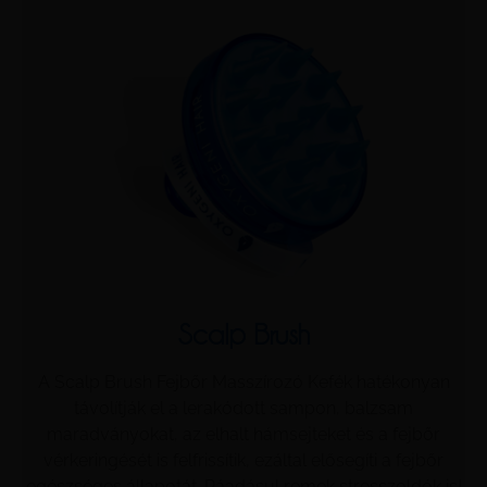
Scalp Brush
A Scalp Brush Fejbőr Masszírozó Kefék hatékonyan
távolítják el a lerakódott sampon, balzsam
maradványokat, az elhalt hámsejteket és a fejbőr
vérkeringését is felfrissítik, ezáltal elősegíti a fejbőr
egészséges állapotát. Ráadásul remek stresszoldók is!