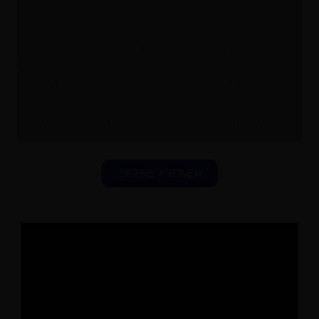
A hosszú, rugalmas fogak radírozáshoz alkalmasak, a
szennyeződéseket, az elhalt hámsejteket és a
hajtermékek lerakódott maradványait távolítják el. A
fejbőrt stimulálják és masszírozzák a nyomáspontokat,
ezzel felfrissítve a fejbőr vérkeringését. Használható
akár száraz hajon vagy hajmosás közben, körkörös
vagy hosszú, egyenes mozdulatokkal, a kényeztető
wellness érzés garantált!
ÉRDEKEL A TERMÉK!