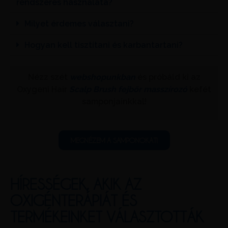
rendszeres használata?
Milyet érdemes választani?
Hogyan kell tisztítani és karbantartani?
Nézz szét
webshopunkban
és próbáld ki az
Oxygeni Hair
Scalp Brush fejbőr masszírozó
kefét
samponjainkkal!
MEGNÉZEM A SAMPONOKAT!
HÍRESSÉGEK, AKIK AZ
OXIGÉNTERÁPIÁT ÉS
TERMÉKEINKET VÁLASZTOTTÁK