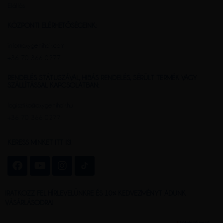
Elállás
KÖZPONTI ELÉRHETŐSÉGEINK:
info@oxygenihair.com
+36 70 366 0277
RENDELÉS STÁTUSZÁVAL, HIBÁS RENDELÉS, SÉRÜLT TERMÉK VAGY
SZÁLLÍTÁSSAL KAPCSOLATBAN:
logisztika@oxygenihair.hu
+36 70 366 0277
KERESS MINKET ITT IS!
IRATKOZZ FEL HÍRLEVELÜNKRE ÉS 10% KEDVEZMÉNYT ADUNK
VÁSÁRLÁSODRA!
kötelező mező