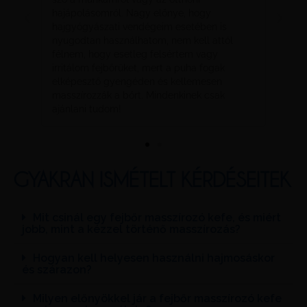
,
hajápolásomról. Nagy előnye, hogy
fejbő
hajgyógyászati vendégeim esetében is
hogy
lt
nyugodtan használhatom, nem kell attól
bema
be,
félnem, hogy esetleg felsértem vagy
term
irritálom fejbőrüket, mert a puha fogak
igazi
elképesztő gyengéden és kellemesen
szal
masszírozzák a bőrt. Mindenkinek csak
ajánlani tudom!
GYAKRAN ISMÉTELT KÉRDÉSEITEK
Mit csinál egy fejbőr masszírozó kefe, és miért
jobb, mint a kézzel történő masszírozás?
Hogyan kell helyesen használni hajmosáskor
és szárazon?
Milyen előnyökkel jár a fejbőr masszírozó kefe