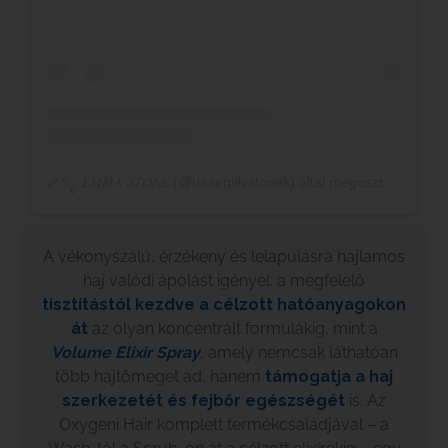
🪄*ೃ:.𝐸𝑀𝑀𝐴 𝑆𝑇𝑂𝑁𝐸 (@usaemilystonek) által megosztott bejegyzés
A vékonyszálú, érzékeny és lelapulásra hajlamos
haj valódi ápolást igényel: a megfelelő
tisztítástól kezdve a célzott hatóanyagokon
át
az olyan koncentrált formulákig, mint a
Volume Elixir Spray
, amely nemcsak láthatóan
több hajtömeget ad, hanem
támogatja a haj
szerkezetét és fejbőr egészségét
is.
Az
Oxygeni Hair komplett termékcsaládjával – a