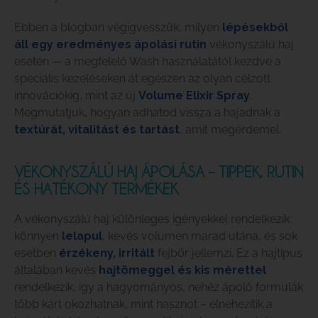
Ebben a blogban végigvesszük, milyen
lépésekből
áll egy eredményes ápolási rutin
vékonyszálú haj
esetén — a megfelelő Wash használatától kezdve a
speciális kezeléseken át egészen az olyan célzott
innovációkig, mint az új
Volume Elixir Spray
.
Megmutatjuk, hogyan adhatod vissza a hajadnak a
textúrát, vitalitást és tartást
, amit megérdemel.
VÉKONYSZÁLÚ HAJ ÁPOLÁSA – TIPPEK, RUTIN
ÉS HATÉKONY TERMÉKEK
A vékonyszálú haj különleges igényekkel rendelkezik:
könnyen
lelapul
, kevés volumen marad utána, és sok
esetben
érzékeny, irritált
fejbőr jellemzi. Ez a hajtípus
általában kevés
hajtömeggel és kis mérettel
rendelkezik, így a hagyományos, nehéz ápoló formulák
több kárt okozhatnak, mint hasznot – elnehezítik a