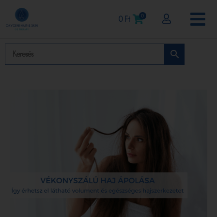
0
0
Ft