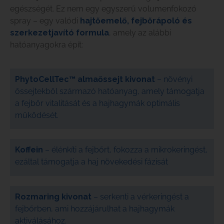
egészségét. Ez nem egy egyszerű volumenfokozó
spray – egy valódi
hajtőemelő, fejbőrápoló és
szerkezetjavító formula
, amely az alábbi
hatóanyagokra épít:
PhytoCellTec™ almaőssejt kivonat
– növényi
őssejtekből származó hatóanyag, amely támogatja
a fejbőr vitalitását és a hajhagymák optimális
működését.
Koffein
– élénkíti a fejbőrt, fokozza a mikrokeringést,
ezáltal támogatja a haj növekedési fázisát
Rozmaring kivonat
– serkenti a vérkeringést a
fejbőrben, ami hozzájárulhat a hajhagymák
aktiválásához.