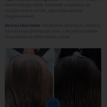
pihenő hajhagymákat, csökkentik a hajhullást, és
hozzájárulnak a sűrűbb, egészségesebb haj
megjelenéséhez.
Hosszú távú hatás:
Rendszeres alkalmazás mellett a
haj minősége látványosan javul, a tincsek erősebbek,
fényesebbek és élettel telibbé válnak.