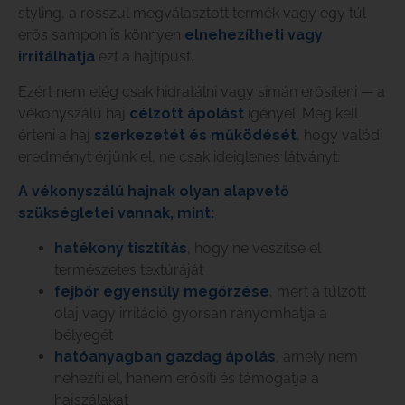
styling, a rosszul megválasztott termék vagy egy túl
erős sampon is könnyen
elnehezítheti vagy
irritálhatja
ezt a hajtípust.
Ezért nem elég csak hidratálni vagy simán erősíteni — a
vékonyszálú haj
célzott ápolást
igényel. Meg kell
érteni a haj
szerkezetét és működését
, hogy valódi
eredményt érjünk el, ne csak ideiglenes látványt.
A vékonyszálú hajnak olyan alapvető
szükségletei vannak, mint:
hatékony tisztítás
, hogy ne veszítse el
természetes textúráját
fejbőr egyensúly megőrzése
, mert a túlzott
olaj vagy irritáció gyorsan rányomhatja a
bélyegét
hatóanyagban gazdag ápolás
, amely nem
nehezíti el, hanem erősíti és támogatja a
hajszálakat