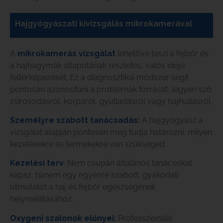
Hajgyógyászati kivizsgálás mikrokamerával
A
mikrokamerás vizsgálat
lehetővé teszi a fejbőr és
a hajhagymák állapotának részletes, valós idejű
feltérképezését. Ez a diagnosztikai módszer segít
pontosan azonosítani a problémák forrását, legyen szó
zsírosodásról, korpáról, gyulladásról vagy hajhullásról.
Személyre szabott tanácsadás:
A hajgyógyász a
vizsgálat alapján pontosan meg tudja határozni, milyen
kezelésekre és termékekre van szükséged.
Kezelési terv
: Nem csupán általános tanácsokat
kapsz, hanem egy egyénre szabott, gyakorlati
útmutatót a haj és fejbőr egészségének
helyreállításához.
Oxygeni szalonok előnyei:
Professzionális