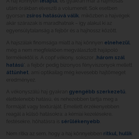
A haj könnyen
lelapul
, és gyakran már a hajmosás
utáni órákban elveszíti a volumenét. Sok esetben
gyorsan
zsíros hatásúvá válik
, miközben a hajvégek
akár szárazak is maradhatnak – így alakul ki az
egyensúlytalanság a fejbőr és a hajhossz között.
A hajszálak finomsága miatt a haj könnyen
elnehezül
,
még a nem megfelelően megválasztott hajápoló
termékektől is. A copf vékony, sokszor „
három szál
hatású
”, a fejbőr pedig bizonyos fényviszonyok mellett
áttűnhet
, ami optikailag még kevesebb hajtömeget
eredményez.
A vékonyszálú haj gyakran
gyengébb szerkezetű
,
élettelenebb hatású, és nehezebben tartja meg a
formáját vagy textúráját. Emellett érzékenyebben
reagál a külső hatásokra: a kémiai kezelésekre,
festésekre, hőhatásra is
sérülékenyebb
.
Nem ritka az sem, hogy a haj könnyebben
ritkul, hullik