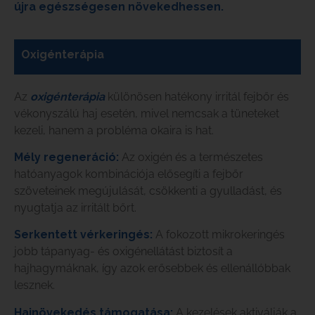
újra egészségesen növekedhessen.
Oxigénterápia
Az
oxigénterápia
különösen hatékony irritál fejbőr és
vékonyszálú haj esetén, mivel nemcsak a tüneteket
kezeli, hanem a probléma okaira is hat.
Mély regeneráció:
Az oxigén és a természetes
hatóanyagok kombinációja elősegíti a fejbőr
szöveteinek megújulását, csökkenti a gyulladást, és
nyugtatja az irritált bőrt.
Serkentett vérkeringés:
A fokozott mikrokeringés
jobb tápanyag- és oxigénellátást biztosít a
hajhagymáknak, így azok erősebbek és ellenállóbbak
lesznek.
Hajnövekedés támogatása:
A kezelések aktiválják a