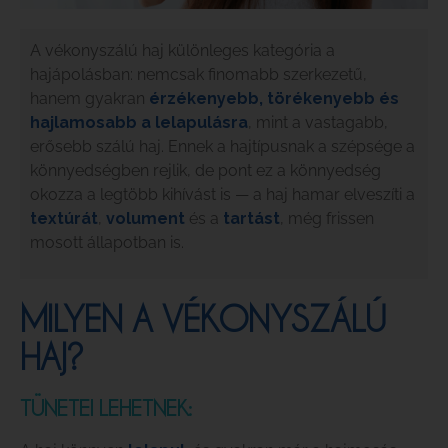
A vékonyszálú haj különleges kategória a
hajápolásban: nemcsak finomabb szerkezetű,
hanem gyakran
érzékenyebb, törékenyebb és
hajlamosabb a lelapulásra
, mint a vastagabb,
erősebb szálú haj. Ennek a hajtípusnak a szépsége a
könnyedségben rejlik, de pont ez a könnyedség
okozza a legtöbb kihívást is — a haj hamar elveszíti a
textúrát
,
volument
és a
tartást
, még frissen
mosott állapotban is.
MILYEN A VÉKONYSZÁLÚ
HAJ?
TÜNETEI LEHETNEK: