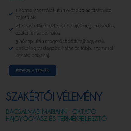
1 hónap használat után erősebb és élettelibb
hajszálak.
2 hónap után érezhetőbb hajtömeg-erősödés,
ezáltal dúsabb hatás.
3 hónap után megerősödött hajhagymák,
optikailag vastagabb hatás és több, szemmel
látható babahaj.
ÉRDEKEL A TERMÉK!
SZAKÉRTŐI VÉLEMÉNY
BÁCSALMÁSI MARIANN - OKTATÓ
HAJGYÓGYÁSZ ÉS TERMÉKFEJLESZTŐ