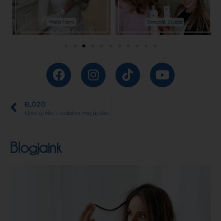
ELŐZŐ
Új év, új élet – tudatos megújulás az Oxygeni filozófiájával
Blogjaink