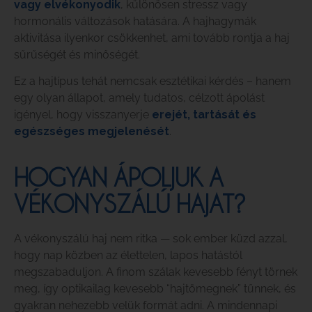
vagy elvékonyodik
, különösen stressz vagy
hormonális változások hatására. A hajhagymák
aktivitása ilyenkor csökkenhet, ami tovább rontja a haj
sűrűségét és minőségét.
Ez a hajtípus tehát nemcsak esztétikai kérdés – hanem
egy olyan állapot, amely tudatos, célzott ápolást
igényel, hogy visszanyerje
erejét, tartását és
egészséges megjelenését
.
HOGYAN ÁPOLJUK A
VÉKONYSZÁLÚ HAJAT?
A vékonyszálú haj nem ritka — sok ember küzd azzal,
hogy nap közben az élettelen, lapos hatástól
megszabaduljon. A finom szálak kevesebb fényt törnek
meg, így optikailag kevesebb “hajtömegnek” tűnnek, és
gyakran nehezebb velük formát adni. A mindennapi