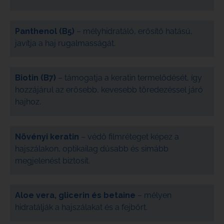
Panthenol (B5)
– mélyhidratáló, erősítő hatású,
javítja a haj rugalmasságát.
Biotin (B7)
– támogatja a keratin termelődését, így
hozzájárul az erősebb, kevesebb töredezéssel járó
hajhoz.
Növényi keratin
– védő filmréteget képez a
hajszálakon, optikailag dúsabb és simább
megjelenést biztosít.
Aloe vera, glicerin és betaine
– mélyen
hidratálják a hajszálakat és a fejbőrt.