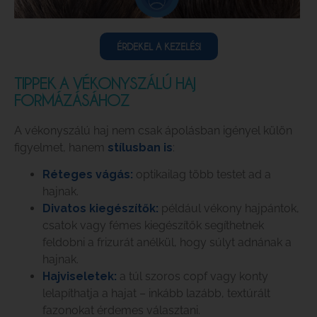
ÉRDEKEL A KEZELÉS!
TIPPEK A VÉKONYSZÁLÚ HAJ
FORMÁZÁSÁHOZ
A vékonyszálú haj nem csak ápolásban igényel külön
figyelmet, hanem
stílusban is
:
Réteges vágás:
optikailag több testet ad a
hajnak.
Divatos kiegészítők:
például vékony hajpántok,
csatok vagy fémes kiegészítők segíthetnek
feldobni a frizurát anélkül, hogy súlyt adnának a
hajnak.
Hajviseletek:
a túl szoros copf vagy konty
lelapíthatja a hajat – inkább lazább, textúrált
fazonokat érdemes választani.