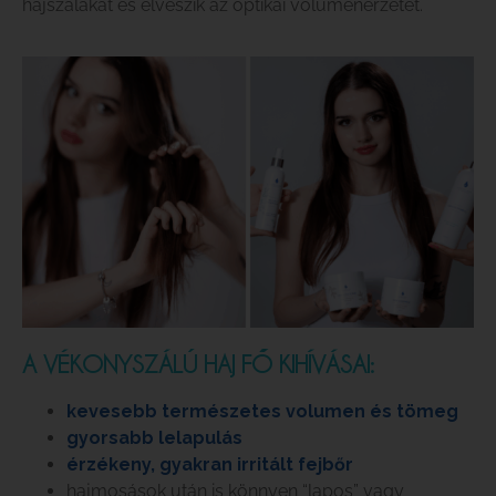
hajszálakat és elveszik az optikai volumenérzetet.
A VÉKONYSZÁLÚ HAJ FŐ KIHÍVÁSAI:
kevesebb természetes volumen és tömeg
gyorsabb lelapulás
érzékeny, gyakran irritált fejbőr
hajmosások után is könnyen “lapos” vagy