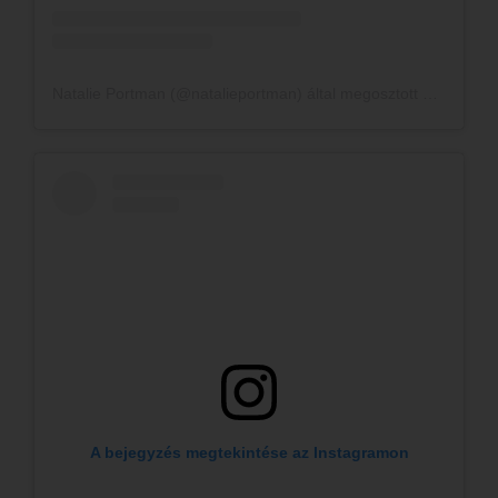
Natalie Portman (@natalieportman) által megosztott bejegyzés
A bejegyzés megtekintése az Instagramon