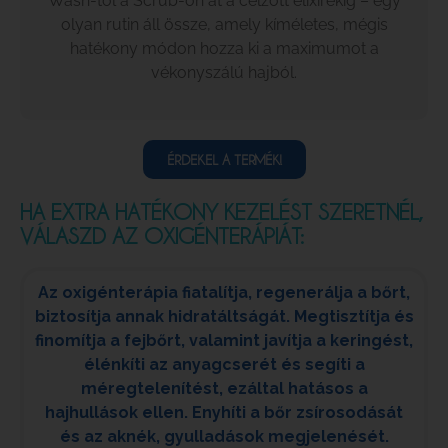
Wash‑tól a Scrub‑on át a célzott elixírekig – egy
olyan rutin áll össze, amely kíméletes, mégis
hatékony módon hozza ki a maximumot a
vékonyszálú hajból.
ÉRDEKEL A TERMÉK!
HA EXTRA HATÉKONY KEZELÉST SZERETNÉL,
VÁLASZD AZ OXIGÉNTERÁPIÁT:
Az oxigénterápia fiatalítja, regenerálja a bőrt,
biztosítja annak hidratáltságát. Megtisztítja és
finomítja a fejbőrt, valamint javítja a keringést,
élénkíti az anyagcserét és segíti a
méregtelenítést, ezáltal hatásos a
hajhullások ellen. Enyhíti a bőr zsírosodását
és az aknék, gyulladások megjelenését.