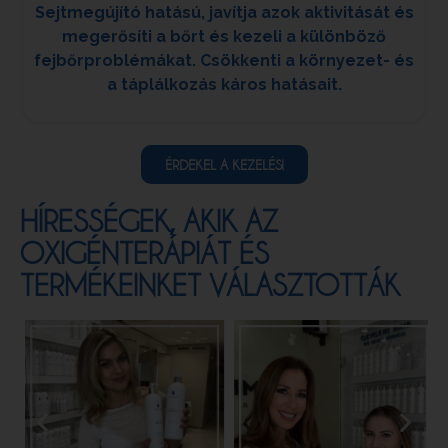
Sejtmegújító hatású, javítja azok aktivitását és
megerősíti a bőrt és kezeli a különböző
fejbőrproblémákat. Csökkenti a környezet- és
a táplálkozás káros hatásait.
ÉRDEKEL A KEZELÉS!
HÍRESSÉGEK, AKIK AZ
OXIGÉNTERÁPIÁT ÉS
TERMÉKEINKET VÁLASZTOTTÁK