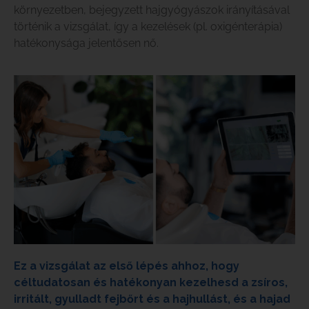
környezetben, bejegyzett hajgyógyászok irányításával
történik a vizsgálat, így a kezelések (pl. oxigénterápia)
hatékonysága jelentősen nő.
Ez a vizsgálat az első lépés ahhoz, hogy
céltudatosan és hatékonyan kezelhesd a zsíros,
irritált, gyulladt fejbőrt és a hajhullást, és a hajad