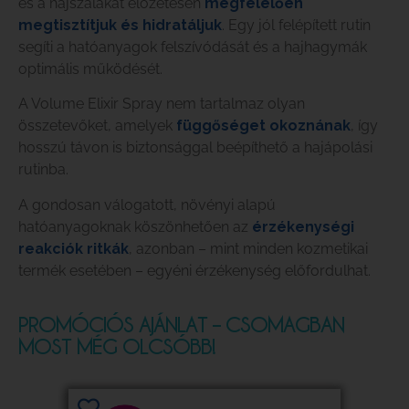
és a hajszálakat előzetesen
megfelelően
megtisztítjuk és hidratáljuk
. Egy jól felépített rutin
segíti a hatóanyagok felszívódását és a hajhagymák
optimális működését.
A Volume Elixir Spray nem tartalmaz olyan
összetevőket, amelyek
függőséget okoznának
, így
hosszú távon is biztonsággal beépíthető a hajápolási
rutinba.
A gondosan válogatott, növényi alapú
hatóanyagoknak köszönhetően az
érzékenységi
reakciók ritkák
, azonban – mint minden kozmetikai
termék esetében – egyéni érzékenység előfordulhat.
PROMÓCIÓS AJÁNLAT – CSOMAGBAN
MOST MÉG OLCSÓBB!