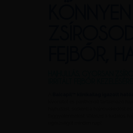
KÖNNYEN
ZSÍROSO
FEJBŐR, HA
HAJHULLÁS, GYORSAN ZSÍR
IRRITÁLT FEJBŐR KEZELÉSÉRE
A
Baicapil™ klinikailag igazolt hat
kivonatot és panthenolt tartalmazó ha
hajhullást, serkenti a hajnövekedést é
faggyútermelést. Válaszd a tudatos ha
egészségét minden nap!