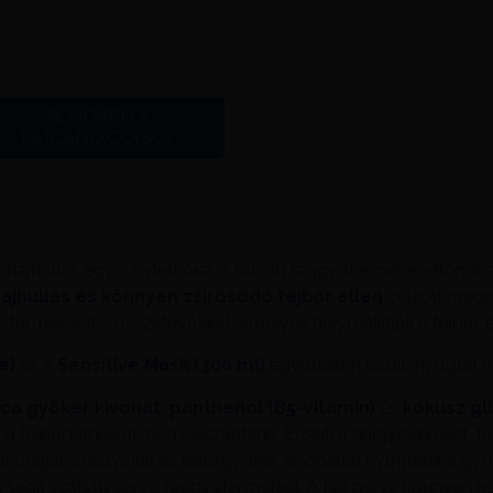
BŐVEBBEN A
HATÓANYAGOKRÓL
hajhullás egyik rejtett oka: a túlzott faggyútermelés eltömít
jhullás és könnyen zsírosodó fejbőr ellen
célzott megol
s természetes összetevőkkel, amelyek helyreállítják a fejbő
e)
és a
Sensitive Mask (300 ml)
együttesen tisztít, nyugtat
ca gyökér kivonat
,
panthenol (B5-vitamin)
és
kókusz gl
a a fejbőrt anélkül, hogy kiszárítaná. Erősíti a hajgyökereket, 
nolajjal, sheavajjal és édesgyökér kivonattal nyugtatja a gyul
segít szabályozni a faggyútermelést. A haj puha, könnyen ke