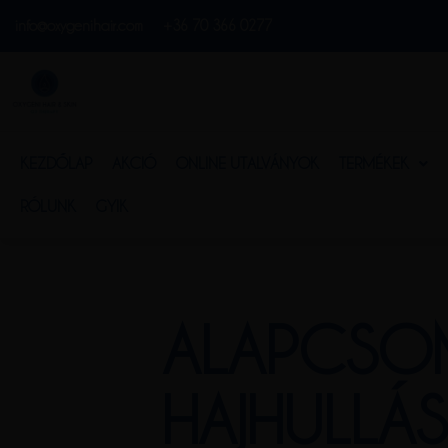
info@oxygenihair.com
+36 70 366 0277
KEZDŐLAP
AKCIÓ
ONLINE UTALVÁNYOK
TERMÉKEK
RÓLUNK
GYIK
ALAPCSO
HAJHULLÁS