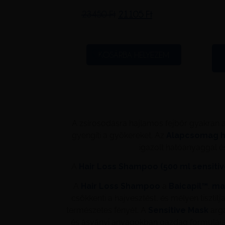
23450
Ft
21105
Ft
KOSÁRBA HELYEZEM
A zsírosodásra hajlamos fejbőr gyakran a 
gyengíti a gyökereket. Az
Alapcsomag ha
igazolt hatóanyaggal é
A
Hair Loss Shampoo (500 ml sensitiv
A
Hair Loss Shampoo
a
Baicapil™
,
ma
csökkenti a hajvesztést, és mélyen tisztítj
természetes fényét. A
Sensitive Mask
argá
és ásványi anyagokban gazdag formulája 