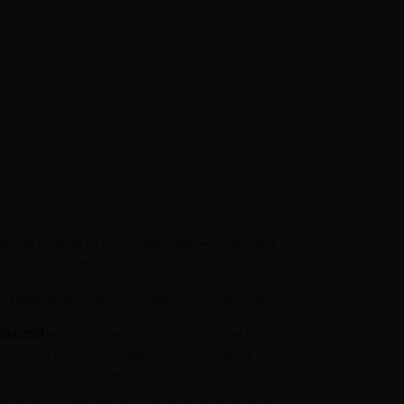
i a hajhagymákat, akadályozza a légzést és
dást kínál erre a problémára — klinikailag
r egészséges működését.
 és regenerál — természetes összetevőkkel.
ükozid
erejével serkenti a hajnövekedést,
fokozza a haj sűrűségét, és visszaadja a haj
ladt, irritált fejbőrt, miközben vitaminokban
zelhető és láthatóan egészségesebb lesz.