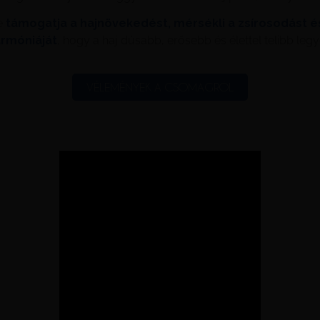
e
támogatja a hajnövekedést, mérsékli a zsírosodást é
rmóniáját
, hogy a haj dúsabb, erősebb és élettel telibb legy
VÉLEMÉNYEK A CSOMAGRÓL