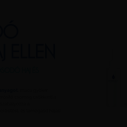
DÓ
J ELLEN
OSODÓ HAJ ÉS
óanyagot
, maca gyökér
jerősítő csomag csökkenti a
s szabályozza a
jerősítést, és támogasd hajad