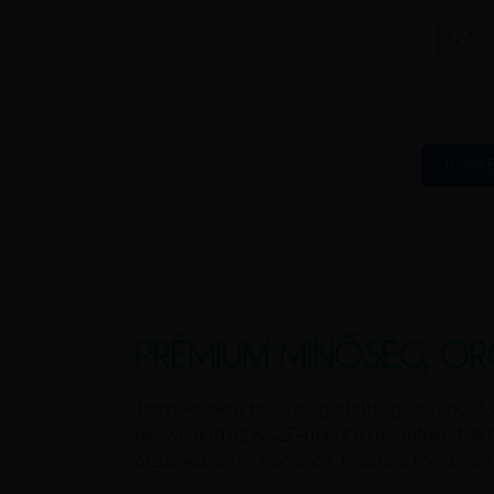
TOVÁB
PRÉMIUM MINŐSÉG, OR
Termékeinkre 100% elégedettségi garanciát 
elolvasnod az ÁSZF-ünket a részletekért. A
organikusak és vegánok, továbbá mentesek ál