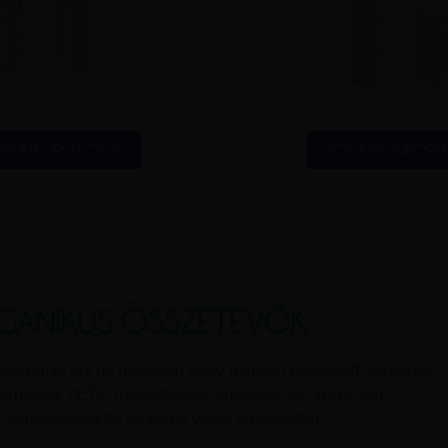
BI INFORMÁCIÓK
TOVÁBBI INFOR
GANIKUS ÖSSZETEVŐK
vállalunk, így ha mégsem vagy teljesen elégedett, érdemes
 termékek PETA-minősítéssel rendelkeznek, 100%-ban
latkísérletektől és káros vegyi anyagoktól.