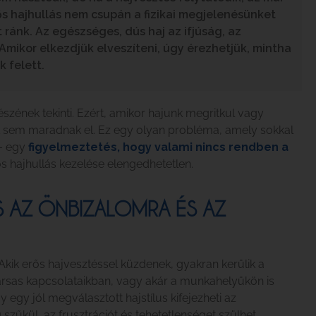
s hajhullás nem csupán a fizikai megjelenésünket
 ránk. Az egészséges, dús haj az ifjúság, az
mikor elkezdjük elveszíteni, úgy érezhetjük, mintha
k felett.
szének tekinti. Ezért, amikor hajunk megritkul vagy
ok sem maradnak el. Ez egy olyan probléma, amely sokkal
 – egy
figyelmeztetés, hogy valami nincs rendben a
ős hajhullás kezelése elengedhetetlen.
S AZ ÖNBIZALOMRA ÉS AZ
 Akik erős hajvesztéssel küzdenek, gyakran kerülik a
társas kapcsolataikban, vagy akár a munkahelyükön is
egy jól megválasztott hajstílus kifejezheti az
szűkül, az frusztrációt és tehetetlenséget szülhet.