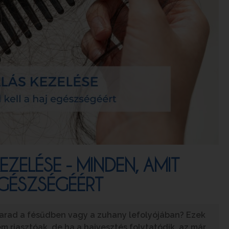
EZELÉSE - MINDEN, AMIT
EGÉSZSÉGÉÉRT
marad a fésűdben vagy a zuhany lefolyójában? Ezek
 riasztóak, de ha a hajvesztés folytatódik, az már