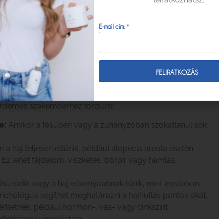
*
E-mail cím:
hullás mögött komolyabb problémák állhatnak. Ha az alábbi
érdemes szakemberhez fordulni:
e:
Amikor a fésűben vagy a zuhanyzóban szokatlanul sok
a haj teljesen eltűnik, például alopecia areata esetén.
Ez lehet fájdalom, viszketés, bőrpír vagy hámlás
ahúzódik vagy a haj vékonyabbnak tűnik, mint korábban.
chológus segíthet meghatározni a hajhullás pontos okát.
érhetnek, például hormon-, vas- vagy cinkszint
űködésének vizsgálatára.