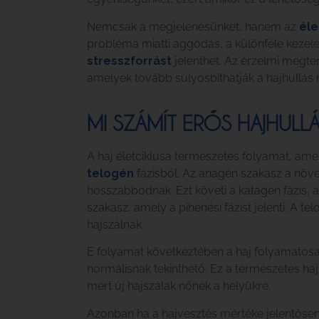
Nemcsak a megjelenésünket, hanem az
éle
probléma miatti aggódás, a különféle kezelé
stresszforrást
jelenthet. Az érzelmi megte
amelyek tovább súlyosbíthatják a hajhullás m
MI SZÁMÍT ERŐS HAJHULL
A haj életciklusa természetes folyamat, ame
telogén
fázisból. Az anagén szakasz a növe
hosszabbodnak. Ezt követi a katagén fázis, 
szakasz, amely a pihenési fázist jelenti. A te
hajszálnak.
E folyamat következtében a haj folyamatos
normálisnak tekinthető. Ez a természetes haj
mert új hajszálak nőnek a helyükre.
Azonban ha a hajvesztés mértéke jelentősen