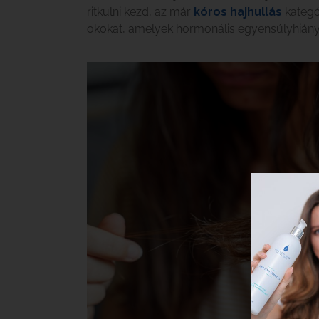
ritkulni kezd, az már
kóros hajhullás
kategó
okokat, amelyek hormonális egyensúlyhiány,