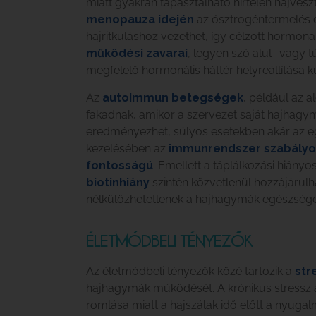
miatt gyakran tapasztalható hirtelen hajves
menopauza idején
az ösztrogéntermelés 
hajritkuláshoz vezethet, így célzott hormoná
működési zavarai
, legyen szó alul- vagy 
megfelelő hormonális háttér helyreállítása 
Az
autoimmun betegségek
, például az 
fakadnak, amikor a szervezet saját hajhagymá
eredményezhet, súlyos esetekben akár az egés
kezelésében az
immunrendszer szabályoz
fontosságú
. Emellett a táplálkozási hiány
biotinhiány
szintén közvetlenül hozzájárulh
nélkülözhetetlenek a hajhagymák egészsé
ÉLETMÓDBELI TÉNYEZŐK
Az életmódbeli tényezők közé tartozik a
str
hajhagymák működését. A krónikus stressz ál
romlása miatt a hajszálak idő előtt a nyugal