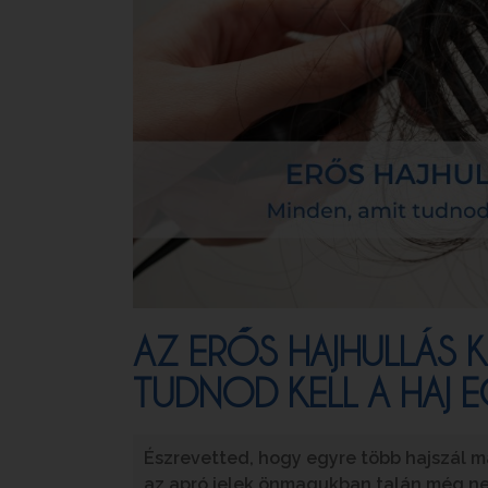
AZ ERŐS HAJHULLÁS K
TUDNOD KELL A HAJ 
Észrevetted, hogy egyre több hajszál 
az apró jelek önmagukban talán még nem