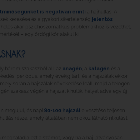
tminőségünket is negatívan érinti
a hajhullás. A
sek keresése és a gyakori sikertelenség
jelentős
rhelés akár pszichoszomatikus problémákhoz is vezethet,
értékét – egy ördögi kör alakul ki.
ÁSNAK?
ly három szakaszból áll: az
anagén
, a
katagén
és a
kedési periódus, amely évekig tart, és a hajszálak ekkor
amely során a hajszálak növekedése leáll, majd a telogén
logén szakasz végén a hajszál kihullik, helyet adva egy új
an megújul, és napi
80-100 hajszál
elvesztése teljesen
hullás része, amely általában nem okoz látható ritkulást,
 meghaladja ezt a számot, vagy ha a haj látványosan