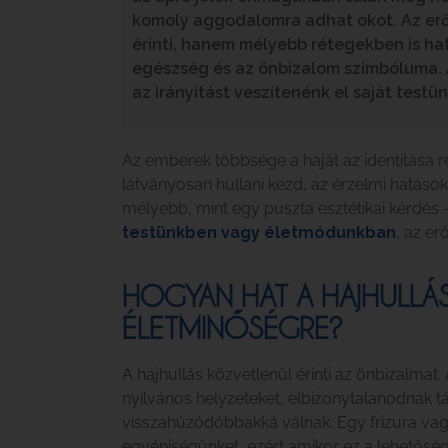
komoly aggodalomra adhat okot. Az erő
érinti, hanem mélyebb rétegekben is hat
egészség és az önbizalom szimbóluma. A
az irányítást veszítenénk el saját testün
Az emberek többsége a haját az identitása ré
látványosan hullani kezd, az érzelmi hatás
mélyebb, mint egy puszta esztétikai kérdés
testünkben vagy életmódunkban
, az er
HOGYAN HAT A HAJHULLÁ
ÉLETMINŐSÉGRE?
A hajhullás közvetlenül érinti az önbizalmat.
nyilvános helyzeteket, elbizonytalanodnak 
visszahúzódóbbakká válnak. Egy frizura vagy 
egyéniségünket, ezért amikor ez a lehetőség 