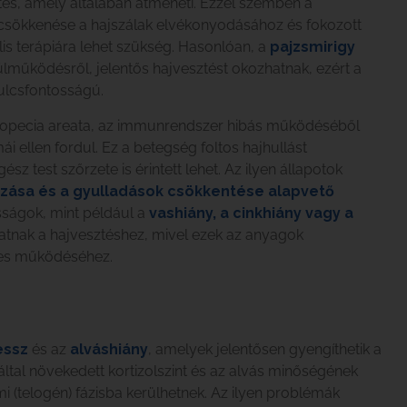
ztés, amely általában átmeneti. Ezzel szemben a
csökkenése a hajszálak elvékonyodásához és fokozott
lis terápiára lehet szükség. Hasonlóan, a
pajzsmirigy
túlműködésről, jelentős hajvesztést okozhatnak, ezért a
kulcsfontosságú.
alopecia areata, az immunrendszer hibás működéséből
i ellen fordul. Ez a betegség foltos hajhullást
z test szőrzete is érintett lehet. Az ilyen állapotok
ása és a gyulladások csökkentése alapvető
osságok, mint például a
vashiány, a cinkhiány vagy a
atnak a hajvesztéshez, mivel ezek az anyagok
ges működéséhez.
essz
és az
alváshiány
, amelyek jelentősen gyengíthetik a
tal növekedett kortizolszint és az alvás minőségének
mi (telogén) fázisba kerülhetnek. Az ilyen problémák