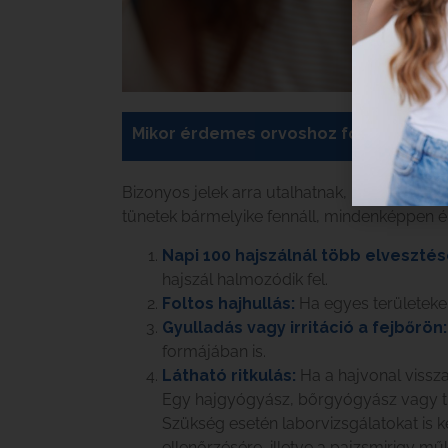
Mikor érdemes orvoshoz fordulni?
Bizonyos jelek arra utalhatnak, hogy a haj
tünetek bármelyike fennáll, mindenképpen 
Napi 100 hajszálnál több elvesztés
hajszál halmozódik fel.
Foltos hajhullás:
Ha egyes területeken 
Gyulladás vagy irritáció a fejbőrön:
formájában is.
Látható ritkulás:
Ha a hajvonal vissz
Egy hajgyógyász, bőrgyógyász vagy tri
Szükség esetén laborvizsgálatokat is k
ellenőrzésére, illetve a pajzsmirigy m