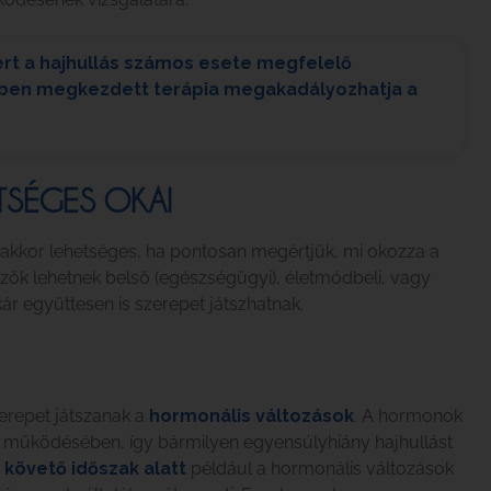
ert a hajhullás számos esete megfelelő
dőben megkezdett terápia megakadályozhatja a
TSÉGES OKAI
 akkor lehetséges, ha pontosan megértjük, mi okozza a
ezők lehetnek belső (egészségügyi), életmódbeli, vagy
r együttesen is szerepet játszhatnak.
erepet játszanak a
hormonális változások
. A hormonok
k működésében, így bármilyen egyensúlyhiány hajhullást
 követő időszak alatt
például a hormonális változások