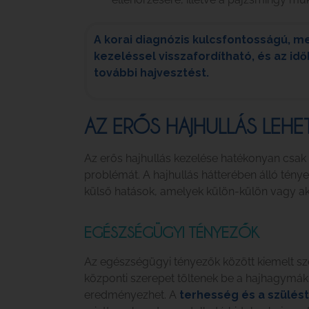
A korai diagnózis kulcsfontosságú, m
kezeléssel visszafordítható, és az i
további hajvesztést.
AZ ERŐS HAJHULLÁS LEHE
Az erős hajhullás kezelése hatékonyan csak
problémát. A hajhullás hátterében álló tény
külső hatások, amelyek külön-külön vagy aká
EGÉSZSÉGÜGYI TÉNYEZŐK
Az egészségügyi tényezők között kiemelt sz
központi szerepet töltenek be a hajhagymá
eredményezhet. A
terhesség és a szülést