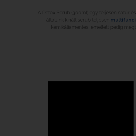
A Detox Scrub (300ml) egy teljesen natúr és 
általunk kínált scrub teljesen
multifunci
kemikáliamentes, emellett pedig megt