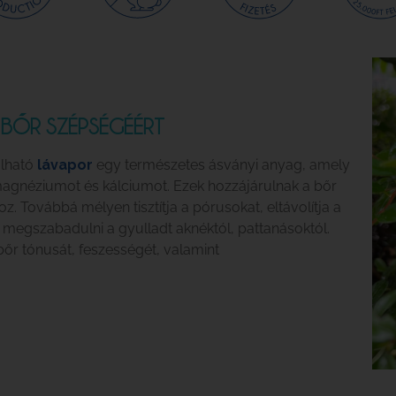
 BŐR SZÉPSÉGÉÉRT
álható
lávapor
egy természetes ásványi anyag, amely
 magnéziumot és kálciumot. Ezek hozzájárulnak a bőr
 Továbbá mélyen tisztítja a pórusokat, eltávolítja a
t megszabadulni a gyulladt aknéktól, pattanásoktól.
 bőr tónusát, feszességét, valamint