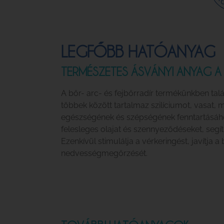
LEGFŐBB HATÓANYAG
TERMÉSZETES ÁSVÁNYI ANYAG A
A bőr- arc- és fejbőrradír termékünkben tal
többek között tartalmaz szilíciumot, vasat,
egészségének és szépségének fenntartásához.
felesleges olajat és szennyeződéseket, segí
Ezenkívül stimulálja a vérkeringést, javítja a
nedvességmegőrzését.