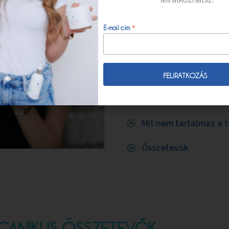
Milyen testproblémák
Milyen fejbőr problém
*
E-mail cím:
Milyen arcbőr problém
Milyen hajproblémákr
Használati javaslat
Mit nem tartalmaz a 
Összetevők
GANIKUS ÖSSZETEVŐK