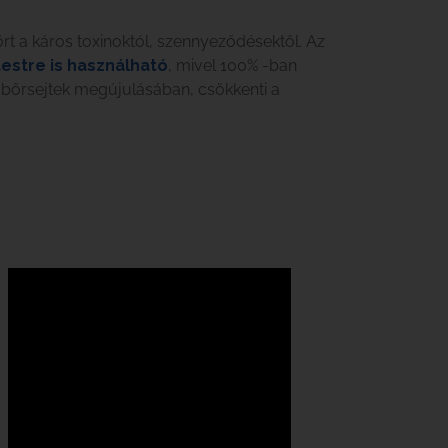
őrt a káros toxinoktól, szennyeződésektől. Az
testre is használható
, mivel 100% -ban
 bőrsejtek megújulásában, csökkenti a