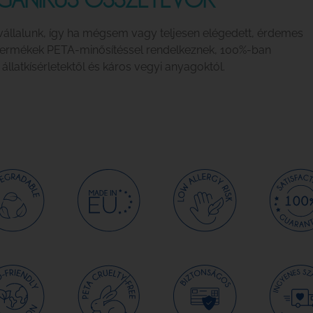
vállalunk, így ha mégsem vagy teljesen elégedett, érdemes
 termékek PETA-minősítéssel rendelkeznek, 100%-ban
latkísérletektől és káros vegyi anyagoktól.