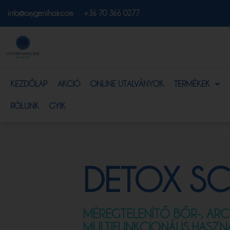
info@oxygenihair.com
+36 70 366 0277
KEZDŐLAP
AKCIÓ
ONLINE UTALVÁNYOK
TERMÉKEK
RÓLUNK
GYIK
DETOX S
MÉREGTELENÍTŐ BŐR-, ARC-
MULTIFUNKCIONÁLIS HASZN