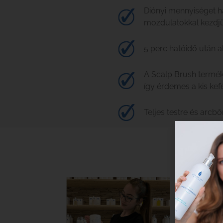
Diónyi mennyiséget ha
mozdulatokkal kezdjü
5 perc hatóidő után a
A Scalp Brush termék
így érdemes a kis kefé
Teljes testre és arcbő