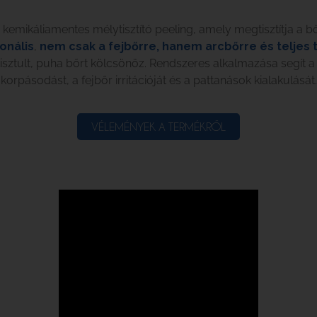
kemikáliamentes mélytisztító peeling, amely megtisztítja a b
onális
,
nem csak a fejbőrre, hanem arcbőrre és teljes 
isztult, puha bőrt kölcsönöz. Rendszeres alkalmazása segít a
korpásodást, a fejbőr irritációját és a pattanások kialakulását.
VÉLEMÉNYEK A TERMÉKRŐL