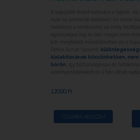
A legújabb trend hatására a fejbőr- és 
nyer az emberek életében, és sokan kí
hatékony a rendszeres és mély tisztítás
egészséges haj és bőr megőrzése érde
bőr megfelelő működéséhez és a hajs
Detox Scrub (300ml)
különlegesség
kialakításának köszönhetően, nem
bőrön
, így biztonságosan és hatékonya
szennyeződéseket és a bőr elhalt sejtje
12000
Ft
KOSÁRBA HELYEZEM