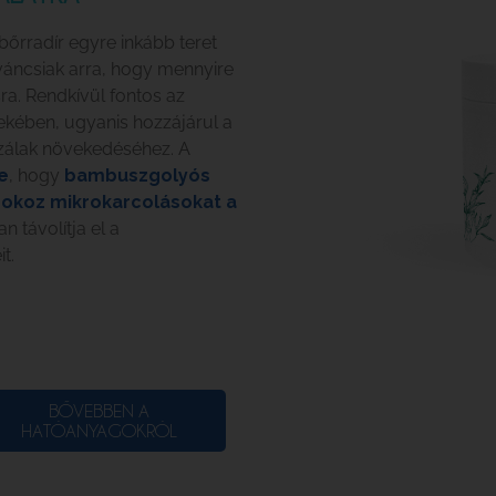
bőrradír egyre inkább teret
váncsiak arra, hogy mennyire
ra. Rendkívül fontos az
kében, ugyanis hozzájárul a
zálak növekedéséhez. A
e
, hogy
bambuszgolyós
 okoz mikrokarcolásokat a
n távolítja el a
it.
BŐVEBBEN A
HATÓANYAGOKRÓL