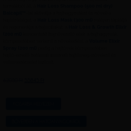
termékből áll: a
Hair Loss Shampoo (500 ml dry)
Baicapil™
-lal aktiválja a hajhagymákat és növeli a
hajsűrűséget, a
Hair Loss Mask (300 ml)
mélyen táplálja
és regenerálja a hajszálakat, a
Hair Loss & Growth Elixir
(200 ml)
koncentrált hajnövesztő elixír a hajhagymák
környezetében serkenti a növekedést, a
Volume Elixir
Spray (200 ml)
pedig a hajtövek környezetében
hajtő‑emelő hatással azonnali hajtömeg‑növelést és
volumenérzetet biztosít.
62050
Ft
55845
Ft
KOSÁRBA HELYEZEM
BŐVEBBEN A HATÓANYAGOKRÓL