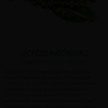
LEGFŐBB HATÓANYAG
KLINIKAILAG IGAZOLT ANAGAIN™
Az AnaGain™ egy klinikailag igazoltan a hajhullás
mértékét csökkentő természetes és fenntartható
hatóanyag. Az AnaGain™ organikus borsócsírákból
készült kivonat, mely gazdag fitonutriensekben,
amelyek megvédik a növényt a különböző
betegségektől, károsodásoktól, melyek az emberi
szervezetre is pozitív hatást gyakorolnak. A kivonat