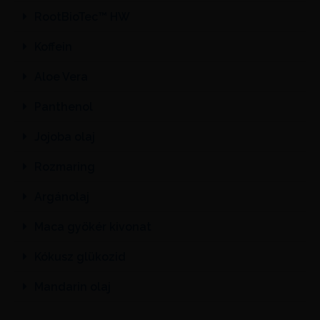
RootBioTec™ HW
Koffein
Aloe Vera
Panthenol
Jojoba olaj
Rozmaring
Argánolaj
Maca gyökér kivonat
Kókusz glükozid
Mandarin olaj