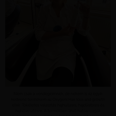
Nem csak a vendégeimnek, de nekem is az egyik
kedvenc termékem az Oxygeni Hair loss and growth
elixir. Tökéletes választás hajhullásra, hajdúsításra és
hajnövesztésre. A termékben lévő hatóanyagok