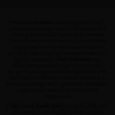
A
Hair Loss Shampoo
klinikailag igazolt Baicapil™
hatóanyagot, maca gyökér kivonatot, panthenolt és
kókusz glükozidot tartalmaz, amelyek serkentik a
hajnövekedést, növelik a hajsűrűséget és erősítik a
hajhagymákat. A formula kíméletesen tisztít, nem
szárítja ki a fejbőrt, így napi használatra is alkalmas
gyenge, ritkuló hajra. A
Hair Loss Mask
még
intenzívebb hajdúsító‑támogató formula, amely
Baicapil™-t, maca gyökér kivonatot, panthenolt és B-
vitaminokat kombinál argán-, jojoba-, rozmaring‑ és
lenmagolajjal. Mélytisztít és táplál, erősíti a hajszálakat,
segíti a hajkorona dúsulását és a hajhullás
csökkentését.
A
Hair Loss & Growth Elixir
koncentrált hajnövesztő
elixír, amely közvetlenül a fejbőrrétegbe juttatja a