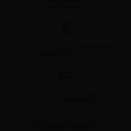
CSÖKKENTI A
HAJHULLÁST
ÉS SERKENTI A
HAJNÖVEKEDÉST
MEGNYÚJTJA A HAJSZÁLAK
ÉLETTARTAMÁT
ÉS
MEGERŐSÍTI
AZOKAT
HÁROM HÓNAP UTÁN AKÁR
78%-KAL
KÉPES
FOKOZNI A
HAJNÖVEKEDÉST
TUDJ MEG TÖBBET