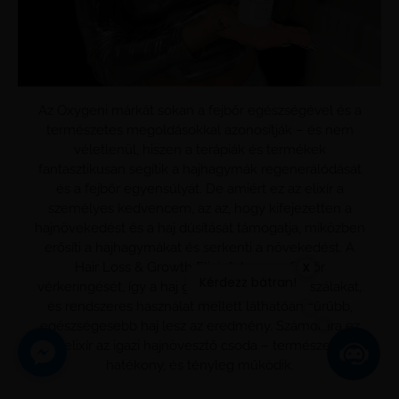
Az Oxygeni márkát sokan a fejbőr egészségével és a
természetes megoldásokkal azonosítják – és nem
véletlenül, hiszen a terápiák és termékek
fantasztikusan segítik a hajhagymák regenerálódását
és a fejbőr egyensúlyát. De amiért ez az elixír a
személyes kedvencem, az az, hogy kifejezetten a
hajnövekedést és a haj dúsítását támogatja, miközben
erősíti a hajhagymákat és serkenti a növekedést. A
x
Hair Loss & Growth Elixir fokozza a fejbőr
Kérdezz bátran!
vérkeringését, így a haj gyökerétől táplálja a szálakat,
és rendszeres használat mellett láthatóan sűrűbb,
egészségesebb haj lesz az eredmény. Számomra ez
az elixír az igazi hajnövesztő csoda – természetes,
hatékony, és tényleg működik.