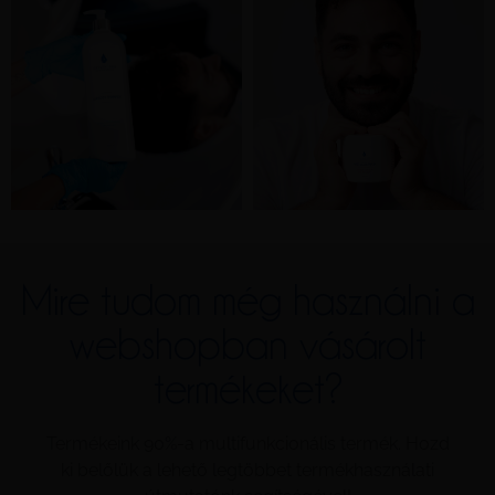
Mire tudom még használni a
webshopban vásárolt
termékeket?
Termékeink 90%-a multifunkcionális termék. Hozd
ki belőlük a lehető legtöbbet termékhasználati