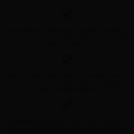
Hajmosás után vidd fel a Hair Loss Maskot a fejbőrre
vagy a teljes hajhosszra és hagyd hatni 5-60 percet majd
alaposan öblítsd le.
Vidd fel törölköző száraz fejbőrre, vagy száraz hajra a
Hair Loss & Growth Elixírt majd masszírozd be alaposan.
Nem szükséges leöblíteni!
Permetezzük törölköző száraz vagy száraz hajtövekre és
hajhosszra a Volume Elixír Spray-t, majd masszírozzuk be