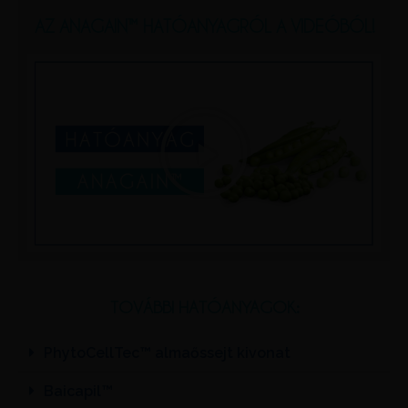
AZ ANAGAIN™ HATÓANYAGRÓL A VIDEÓBÓL!
TOVÁBBI HATÓANYAGOK:
PhytoCellTec™ almaőssejt kivonat
Baicapil™