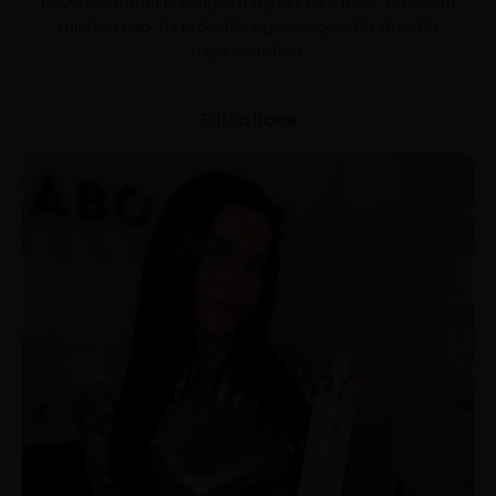
hővèdelemmel is ellátják a fejbőrt és a hajat. Használd
minden nap, ha erősebb, egészségesebb, dúsabb
hajat szeretnél.
Fülöp Ilona