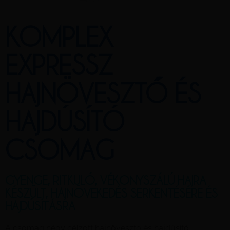
KOMPLEX
EXPRESSZ
HAJNÖVESZTŐ ÉS
HAJDÚSÍTÓ
CSOMAG
GYENGE, RITKULÓ, VÉKONYSZÁLÚ HAJRA
KÉSZÜLT, HAJNÖVEKEDÉS SERKENTÉSÉRE ÉS
HAJDÚSÍTÁSRA
A csomag négy célzott hajnövesztő és hajdúsító