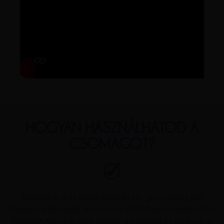
HOGYAN HASZNÁLHATOD A
CSOMAGOT?
Keverjünk ki az applikátorban 10- 30 ml Hair Loss
Shampoo terméket, 80-100 ml vízzel hígítva hajhossztól
függően. Mossuk meg kétszer a hajunkat és öblítsük le!