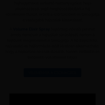
hajhagymákat serkentő hatóanyagokat. Napi
alkalmazással segít meghosszabbítani a haj
növekedési fázisát, erősíti a szőrtüszőket és támogatja
a vastagabb hajszálak kialakulását.
A
Volume Elixir Spray
hajtömeg‑növelő permet,
amely nemcsak a hajszálak sűrűsítését, hanem a
hajtövek megemelését is támogatja. A hő (hajszárító,
hajvasaló) és hajformázás előtt kiválóan alkalmazható,
hogy a hajkorona ne csak dúsabb, hanem élettelibb és
tartósabb volumennel bírjon.
VÉLEMÉNYEK A CSOMAGRÓL