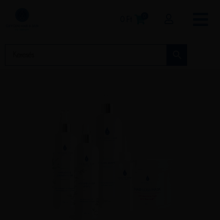
0
0
Ft