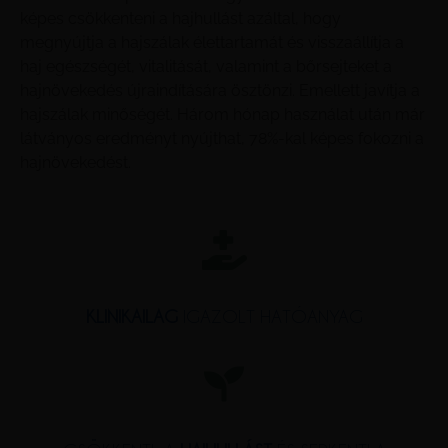
képes csökkenteni a hajhullást azáltal, hogy
megnyújtja a hajszálak élettartamát és visszaállítja a
haj egészségét, vitalitását, valamint a bőrsejteket a
hajnövekedés újraindítására ösztönzi. Emellett javítja a
hajszálak minőségét. Három hónap használat után már
látványos eredményt nyújthat, 78%-kal képes fokozni a
hajnövekedést.
KLINIKAILAG
IGAZOLT HATÓANYAG