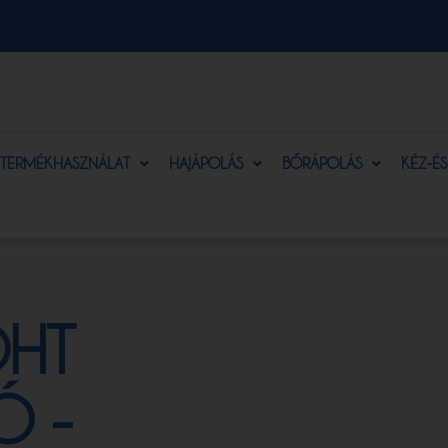
TERMÉKHASZNÁLAT
HAJÁPOLÁS
BŐRÁPOLÁS
KÉZ-É
DHT
Ó -