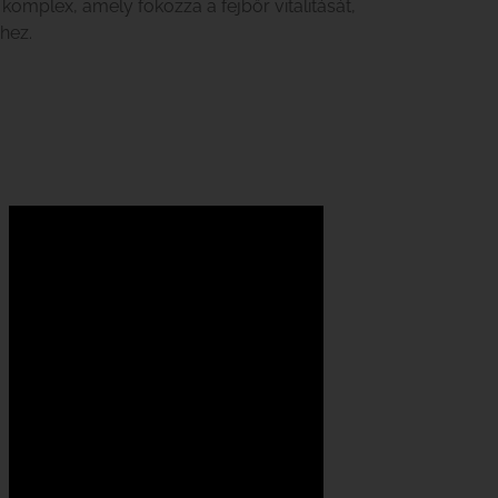
mplex, amely fokozza a fejbőr vitalitását,
hez.