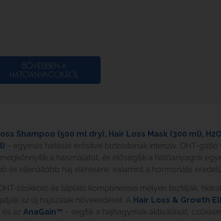
BŐVEBBEN A
HATÓANYAGOKRÓL
Loss Shampoo (500 ml dry), Hair Loss Mask (300 ml), H2
l)
– egymás hatását erősítve biztosítanak intenzív, DHT-gátl
ek megkönnyítik a használatot, és elősegítik a hatóanyagok egy
 és ellenállóbb haj elérésére, valamint a hormonális eredetű h
HT-blokkoló és tápláló komponensei mélyen tisztítják, hidrat
gatják az új hajszálak növekedését. A
Hair Loss & Growth Eli
t és az
AnaGain™
– segítik a hajhagymák aktiválását, csökken