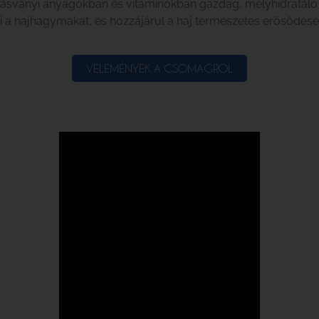
ásványi anyagokban és vitaminokban gazdag, mélyhidratáló ko
i a hajhagymákat, és hozzájárul a haj természetes erősödésé
VÉLEMÉNYEK A CSOMAGRÓL