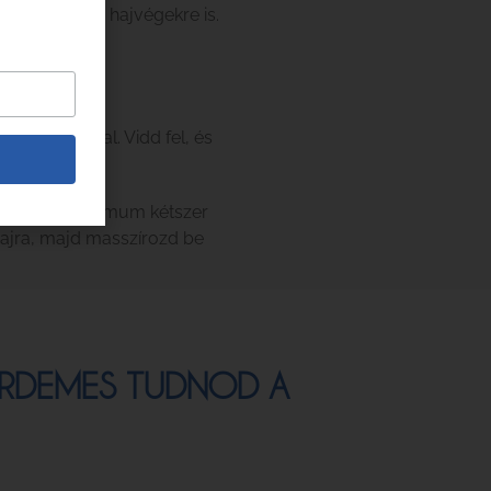
és vidd fel a hajvégekre is.
O Thermal-lal. Vidd fel, és
a hajad.
ed. Hetente minimum kétszer
hajra, majd masszírozd be
 ÉRDEMES TUDNOD A