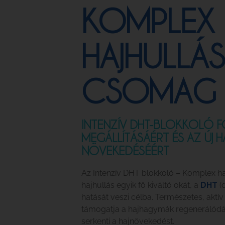
KOMPLEX
HAJHULLÁS
CSOMAG
INTENZÍV DHT-BLOKKOLÓ F
MEGÁLLÍTÁSÁÉRT ÉS AZ ÚJ H
NÖVEKEDÉSÉÉRT
Az Intenzív DHT blokkoló – Komplex ha
hajhullás egyik fő kiváltó okát, a
DHT
(d
hatását veszi célba. Természetes, akt
támogatja a hajhagymák regenerálódását
serkenti a hajnövekedést.