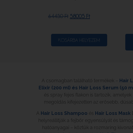
64450
Ft
58005
Ft
KOSÁRBA HELYEZEM
A csomagban található termékek –
Hair 
Elixir (200 ml) és Hair Loss Serum (50 m
és spray fejes flakon is tartozik, amely
megoldás kifejezetten az erősebb, dúsabb
A
Hair Loss Shampoo
és
Hair Loss Mask
D
helyreállítják a fejbőr egyensúlyát és támo
hatóanyagai – köztük a rozmaring kivona