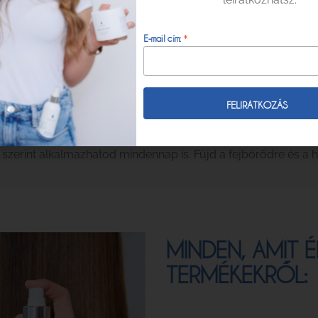
 diónyi mennyiséget a maszkból, amit alaposan masszírozz be 
*
E-mail cím:
t 5-15 percig, majd nagyon alaposan öblítsd le!
ki a spray fejű flakonba néhány pipettányi szérumot 10 ml H2
es fejbőrödbe, majd hagyd megszáradni vagy szárítsd meg 
l törölközőszáraz fejbőrre, vagy akár száraz hajra is felvihet
szerint alkalmazhatod mindennap is. Fújd a fejbőrödre és a 
MINDEN, AMIT
TERMÉKEKRŐL: