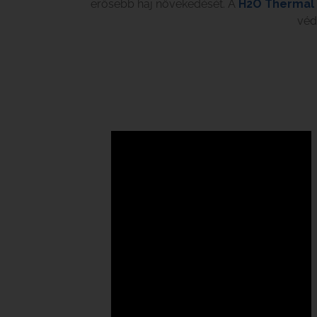
erősebb haj növekedését. A
H2O Thermal
véd