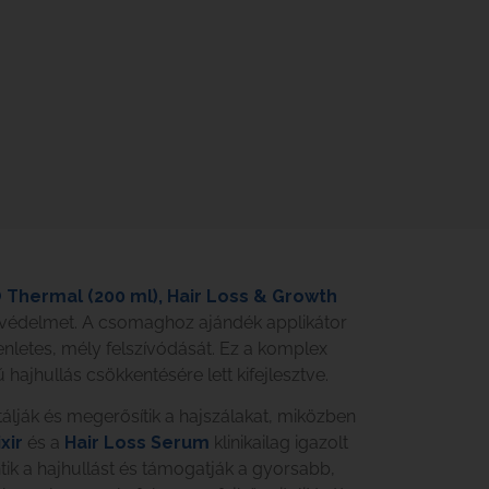
O Thermal (200 ml), Hair Loss & Growth
ó védelmet. A csomaghoz ajándék applikátor
enletes, mély felszívódását. Ez a komplex
ajhullás csökkentésére lett kifejlesztve.
álják és megerősítik a hajszálakat, miközben
xir
és a
Hair Loss Serum
klinikailag igazolt
tik a hajhullást és támogatják a gyorsabb,