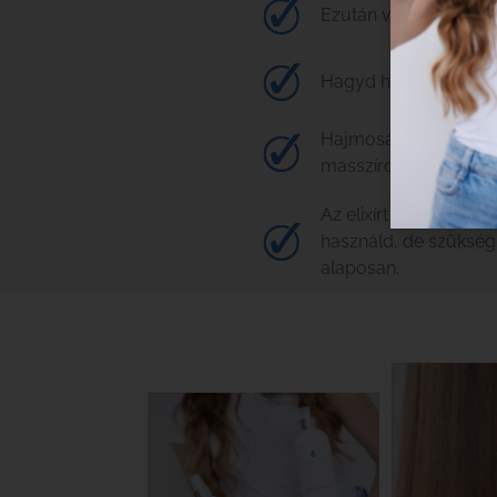
Ezután vigyél fel egy
Hagyd hatni a maszko
Hajmosás után keverj 
masszírozd be a nedv
Az elixírt közvetlenü
használd, de szükség 
alaposan.