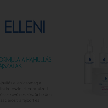
 ELLENI
ORMULA A HAJHULLÁS
AJSZÁLAK
jhullás elleni csomag a
ihidrotesztoszteron) túlzott
ív összetevőinek köszönhetően
, erősíti a fejbőrt és