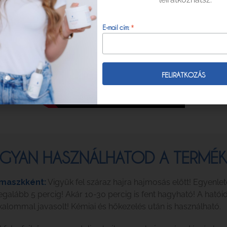
*
E-mail cím:
GYAN HASZNÁLHATOD A TERMÉK
jmaszkként:
Vigyük fel száraz hajra hajmosás előtt! Egyenlet
legalább 5 percig! Akár 10-30 percig is fent hagyható! A hatói
lkalommal javasolt! Kémiai és hőkezelés után is használható.