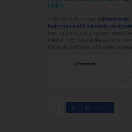
HAJRA
A Pre-Wash Pure Mask
kötéserősítő
hajmosás előtti hajmaszk és éjszak
hatolva támogatja a haj szerkezetét, és s
anélkül, hogy elnehezítené a hajat. Kém
hajvégek ápolására is tökéletes mego
Kiszerelés
KOSÁRBA TESZEM