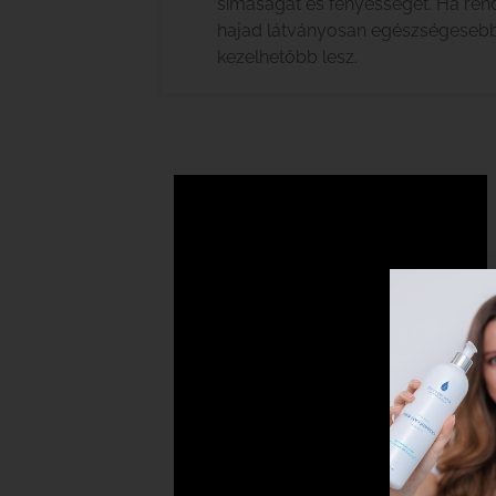
simaságát és fényességét. Ha ren
hajad látványosan egészségesebb
kezelhetőbb lesz.