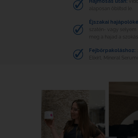
Hajmosás után:
Vidd
alaposan öblítsd le.
Éjszakai hajápolóké
szatén- vagy selyem
meg a hajad a szoká
Fejbőrpakoláshoz:
:
Elixírt, Mineral Seru