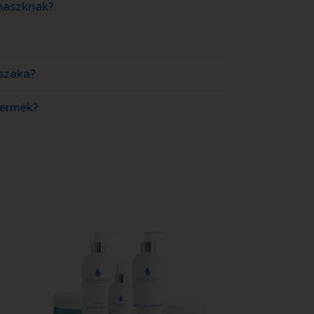
 maszknak?
szaka?
termék?