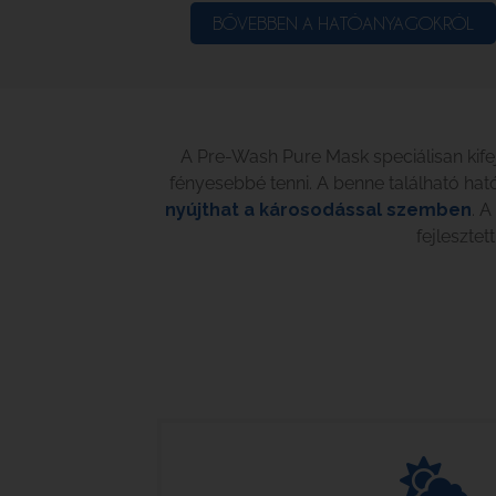
BŐVEBBEN A HATÓANYAGOKRÓL
A Pre-Wash Pure Mask speciálisan kifejl
fényesebbé tenni. A benne található h
nyújthat a károsodással szemben
. A
fejleszte