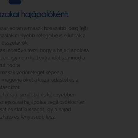
jszakai hajápolóként:
azás során a maszk hosszabb ideig fejti
ajszálak mélyebb rétegeibe is eljutnak a
ó összetevők.
lás lehetővé teszi, hogy a hajad ápolása
jen, így nem kell extra időt szánnod a
rutinodra.
a maszk védőréteget képez a
 megóvja őket a kiszáradástól és a
tásoktól.
puhábbá, simábbá és könnyebben
Az éjszakai hajápolás segít csökkenteni
át és statikusságát, így a hajad
ható és fényesebb lesz.