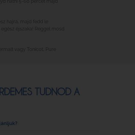
gyd hatni 5-60 percet majd
sz hajra, majd fedd le
 egész éjszaka! Reggel mosd
ermalt vagy Tonicot, Pure
 ÉRDEMES TUDNOD A
jánljuk?