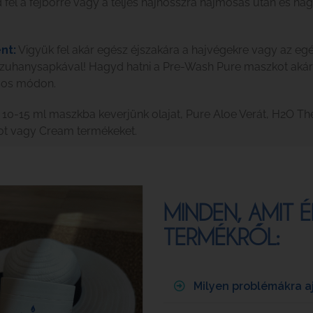
 fel a fejbőrre vagy a teljes hajhosszra hajmosás után és ha
nt:
Vigyük fel akár egész éjszakára a hajvégekre vagy az egé
 zuhanysapkával! Hagyd hatni a Pre-Wash Pure maszkot akár
sos módon.
 10-15 ml maszkba keverjünk olajat, Pure Aloe Verát, H2O Th
mot vagy Cream termékeket.
MINDEN, AMIT
TERMÉKRŐL:
Milyen problémákra a