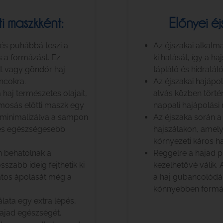
i maszkként:
Előnyei é
és puhábbá teszi a
Az éjszakai alkalm
s a formázást. Ez
ki hatását, így a h
lt vagy göndör haj
tápláló és hidratál
ncokra.
Az éjszakai hajápo
haj természetes olajait,
alvás közben történ
jmosás előtti maszk egy
nappali hajápolási 
 minimalizálva a sampon
Az éjszaka során 
b és egészségesebb
hajszálakon, amely
környezeti káros ha
n behatolnak a
Reggelre a hajad 
szabb ideig fejthetik ki
kezelhetővé válik. 
matos ápolását még a
a haj gubancolódás
könnyebben formáz
lata egy extra lépés,
hajad egészségét,