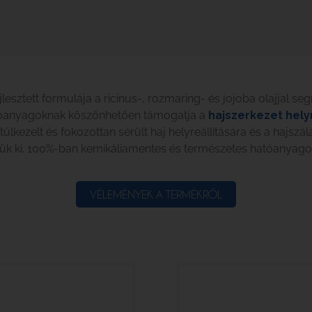
esztett formulája a ricinus-, rozmaring- és jojoba olajjal segí
atóanyagoknak köszönhetően támogatja a
hajszerkezet helyr
 túlkezelt és fokozottan sérült haj helyreállítására és a haj
ttük ki. 100%-ban kemikáliamentes és természetes hatóanyagok
VÉLEMÉNYEK A TERMÉKRŐL