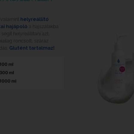
, valamint
helyreállító
ai hajápoló
a hajszálakba
egít helyreállítani azt,
iailag roncsolt, száraz
ldás.
Glutént tartalmaz!
100 ml
300 ml
1000 ml