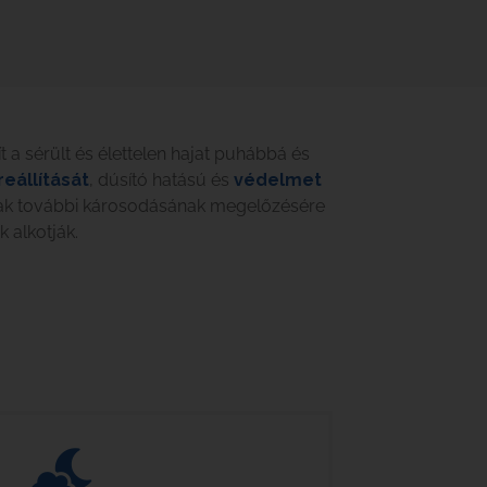
t a sérült és élettelen hajat puhábbá és
eállítását
, dúsító hatású és
védelmet
szálak további károsodásának megelőzésére
 alkotják.