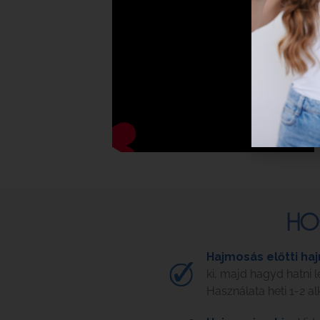
HO
Hajmosás előtti ha
ki, majd hagyd hatni 
Használata heti 1-2 a