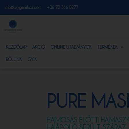
info@oxygenihair.com
+36 70 366 0277
KEZDŐLAP
AKCIÓ
ONLINE UTALVÁNYOK
TERMÉKEK
RÓLUNK
GYIK
PURE MAS
HAJMOSÁS ELŐTTI HAJMASZK 
HAJÁPOLÓ SÉRÜLT, SZÁRAZ,