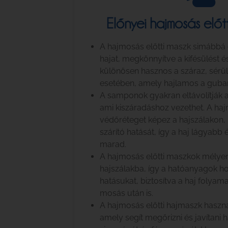
Előnyei hajmosás előtt
A hajmosás előtti maszk simábbá 
hajat, megkönnyítve a kifésülést é
különösen hasznos a száraz, sérü
esetében, amely hajlamos a guba
A samponok gyakran eltávolítják a 
ami kiszáradáshoz vezethet. A ha
védőréteget képez a hajszálakon,
szárító hatását, így a haj lágyab
marad.
A hajmosás előtti maszkok mélye
hajszálakba, így a hatóanyagok hos
hatásukat, biztosítva a haj folya
mosás után is.
A hajmosás előtti hajmaszk haszná
amely segít megőrizni és javítani 