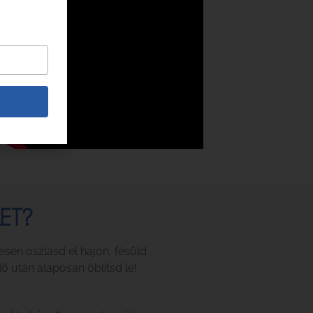
ET?
esen oszlasd el hajon, fésüld
dő után alaposan öblítsd le!