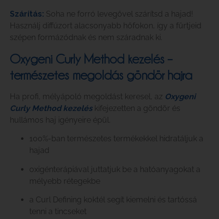
Szárítás:
Soha ne forró levegővel szárítsd a hajad!
Használj diffúzort alacsonyabb hőfokon, így a fürtjeid
szépen formázódnak és nem száradnak ki.
Oxygeni Curly Method kezelés –
természetes megoldás göndör hajra
Ha profi, mélyápoló megoldást keresel, az
Oxygeni
Curly Method kezelés
kifejezetten a göndör és
hullámos haj igényeire épül.
100%-ban természetes termékekkel hidratáljuk a
hajad
oxigénterápiával juttatjuk be a hatóanyagokat a
mélyebb rétegekbe
a Curl Defining koktél segít kiemelni és tartóssá
tenni a tincseket