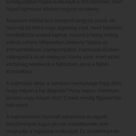
ki még jobban hajad kutikuláját a dörzsöléssel, mert
hajad hajmosás közben nagyon érzékeny.
Alaposan öblítsd le a sampont langyos vízzel, ne
használj túl forró vagy jéghideg vizet, mert fejbőröd
mindkettőtől sokkot kaphat, viszont a hideg meleg
váltott zuhany kifejezetten jótékony hatású az
immunrendszer szempontjából. Hajmosás közben
váltogasd a kicsit meleg és hűvös vizet, mert ezzel
vérbőség keletkezik a fejbőrben, javul a fejbőr
immunitása.
A hajmosás ideje, a sampon mennyisége függ attól,
hogy milyen a haj állapota? Hány napos, mennyire
koszos vagy milyen dús? Ezeket mindig figyelembe
kell venni!
A hajmosáshoz használt samponok és egyéb
készítmények lúgos ph-val rendelkeznek, ami
megnyitja a hajszálak kutikuláját. Ez érzékennyé és