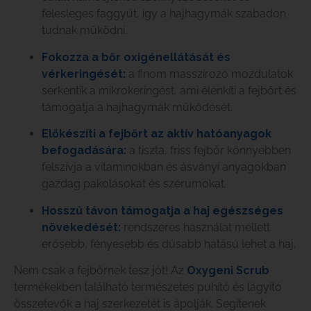
felesleges faggyút, így a hajhagymák szabadon
tudnak működni.
Fokozza a bőr oxigénellátását és
vérkeringését:
a finom masszírozó mozdulatok
serkentik a mikrokeringést, ami élénkíti a fejbőrt és
támogatja a hajhagymák működését.
Előkészíti a fejbőrt az aktív hatóanyagok
befogadására:
a tiszta, friss fejbőr könnyebben
felszívja a vitaminokban és ásványi anyagokban
gazdag pakolásokat és szérumokat.
Hosszú távon támogatja a haj egészséges
növekedését:
rendszeres használat mellett
erősebb, fényesebb és dúsabb hatású lehet a haj.
Nem csak a fejbőrnek tesz jót! Az
Oxygeni Scrub
termékekben található természetes puhító és lágyító
összetevők a haj szerkezetét is ápolják. Segítenek