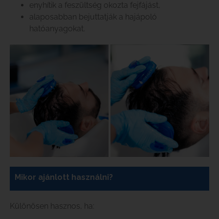
enyhítik a feszültség okozta fejfájást,
alaposabban bejuttatják a hajápoló
hatóanyagokat.
Mikor ajánlott használni?
Különösen hasznos, ha: