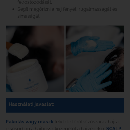
felrostozódását.
Segít megőrizni a haj fényét, rugalmasságát és
simaságát.
Használati javaslat:
Pakolás vagy maszk
felvitele törölközőszáraz hajra,
elsősorban a hajhossz közepétől a hajvégekig.
SCALP