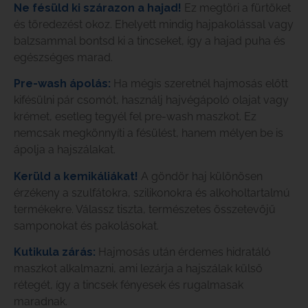
Ne fésüld ki szárazon a hajad!
Ez megtöri a fürtöket
és töredezést okoz. Ehelyett mindig hajpakolással vagy
balzsammal bontsd ki a tincseket, így a hajad puha és
egészséges marad.
Pre-wash ápolás:
Ha mégis szeretnél hajmosás előtt
kifésülni pár csomót, használj hajvégápoló olajat vagy
krémet, esetleg tegyél fel pre-wash maszkot. Ez
nemcsak megkönnyíti a fésülést, hanem mélyen be is
ápolja a hajszálakat.
Kerüld a kemikáliákat!
A göndör haj különösen
érzékeny a szulfátokra, szilikonokra és alkoholtartalmú
termékekre. Válassz tiszta, természetes összetevőjű
samponokat és pakolásokat.
Kutikula zárás:
Hajmosás után érdemes hidratáló
maszkot alkalmazni, ami lezárja a hajszálak külső
rétegét, így a tincsek fényesek és rugalmasak
maradnak.