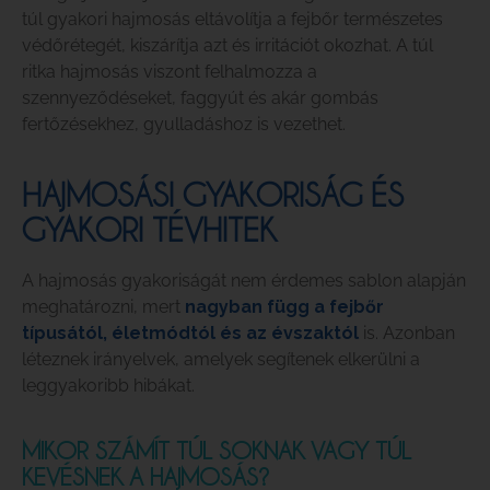
túl gyakori hajmosás eltávolítja a fejbőr természetes
védőrétegét, kiszárítja azt és irritációt okozhat. A túl
ritka hajmosás viszont felhalmozza a
szennyeződéseket, faggyút és akár gombás
fertőzésekhez, gyulladáshoz is vezethet.
HAJMOSÁSI GYAKORISÁG ÉS
GYAKORI TÉVHITEK
A hajmosás gyakoriságát nem érdemes sablon alapján
meghatározni, mert
nagyban függ a fejbőr
típusától, életmódtól és az évszaktól
is. Azonban
léteznek irányelvek, amelyek segítenek elkerülni a
leggyakoribb hibákat.
MIKOR SZÁMÍT TÚL SOKNAK VAGY TÚL
KEVÉSNEK A HAJMOSÁS?