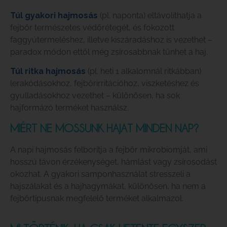
Túl gyakori hajmosás
(pl. naponta) eltávolíthatja a
fejbőr természetes védőrétegét, és fokozott
faggyútermeléshez, illetve kiszáradáshoz is vezethet –
paradox módon ettől még zsírosabbnak tűnhet a haj.
Túl ritka hajmosás
(pl. heti 1 alkalomnál ritkábban)
lerakódásokhoz, fejbőrirritációhoz, viszketéshez és
gyulladásokhoz vezethet – különösen, ha sok
hajformázó terméket használsz.
MIÉRT NE MOSSUNK HAJAT MINDEN NAP?
A napi hajmosás felborítja a fejbőr mikrobiomját, ami
hosszú távon érzékenységet, hámlást vagy zsírosodást
okozhat. A gyakori samponhasználat stresszeli a
hajszálakat és a hajhagymákat, különösen, ha nem a
fejbőrtípusnak megfelelő terméket alkalmazol.