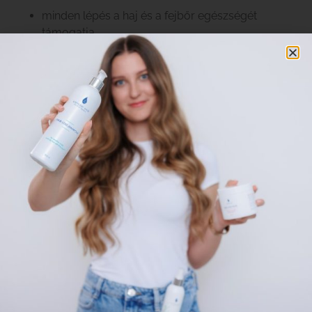
minden lépés a haj és a fejbőr egészségét
támogatja
Ennek köszönhetően a hajad nemcsak szép formát
kap, hanem hosszú távon is erősödik, egészségesebbé
válik.
Langyos víz használata:
A túl forró víz kiszáríthatja a
fejbőrt, ezért mindig langyos vizet válassz, ami segít
megnyitni a hajszálakat a hatóanyagok jobb
felszívódása érdekében.
Sampon megfelelő adagolása:
Ne használj túl sok
sampont – inkább kis mennyiséget vigyél fel, amit a
fejbőrre koncentrálsz, nem a hajhosszra. A sampon
célja elsősorban a fejbőr tisztítása.
Finom, körkörös mozdulatokkal való
masszírozás:
Ezzel nemcsak kíméletesen tisztítod a
fejbőrt, de serkented a vérkeringést is, ami elősegíti az