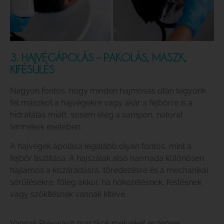
3. HAJVÉGÁPOLÁS – PAKOLÁS, MASZK,
KIFÉSÜLÉS
Nagyon fontos, hogy minden hajmosás után tegyünk
fel maszkot a hajvégekre vagy akár a fejbőrre is a
hidratálás miatt, sosem elég a sampon, natural
termékek esetében.
A hajvégek ápolása legalább olyan fontos, mint a
fejbőr tisztítása. A hajszálak alsó harmada különösen
hajlamos a kiszáradásra, töredezésre és a mechanikai
sérülésekre, főleg akkor, ha hőkezelésnek, festésnek
vagy szőkítésnek vannak kitéve.
Vannak Pre-wash maszkok melyeket érdemes