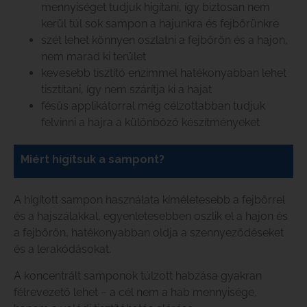
mennyiséget tudjuk higítani, így biztosan nem
kerül túl sok sampon a hajunkra és fejbőrünkre
szét lehet könnyen oszlatni a fejbőrön és a hajon,
nem marad ki terület
kevesebb tisztító enzimmel hatékonyabban lehet
tisztítani, így nem szárítja ki a hajat
fésűs applikátorral még célzottabban tudjuk
felvinni a hajra a különböző készítményeket
Miért hígítsuk a sampont?
A hígított sampon használata kíméletesebb a fejbőrrel
és a hajszálakkal, egyenletesebben oszlik el a hajon és
a fejbőrön, hatékonyabban oldja a szennyeződéseket
és a lerakódásokat.
A koncentrált samponok túlzott habzása gyakran
félrevezető lehet – a cél nem a hab mennyisége,