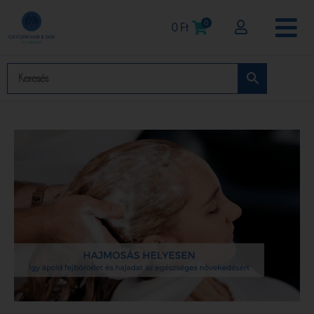
0
0
Ft