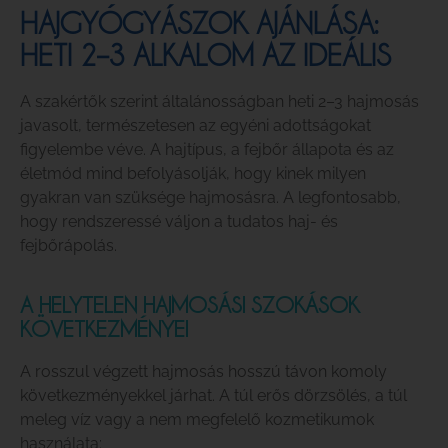
HAJGYÓGYÁSZOK AJÁNLÁSA:
HETI 2–3 ALKALOM AZ IDEÁLIS
A szakértők szerint általánosságban heti 2–3 hajmosás
javasolt, természetesen az egyéni adottságokat
figyelembe véve. A hajtípus, a fejbőr állapota és az
életmód mind befolyásolják, hogy kinek milyen
gyakran van szüksége hajmosásra. A legfontosabb,
hogy rendszeressé váljon a tudatos haj- és
fejbőrápolás.
A HELYTELEN HAJMOSÁSI SZOKÁSOK
KÖVETKEZMÉNYEI
A rosszul végzett hajmosás hosszú távon komoly
következményekkel járhat. A túl erős dörzsölés, a túl
meleg víz vagy a nem megfelelő kozmetikumok
használata: