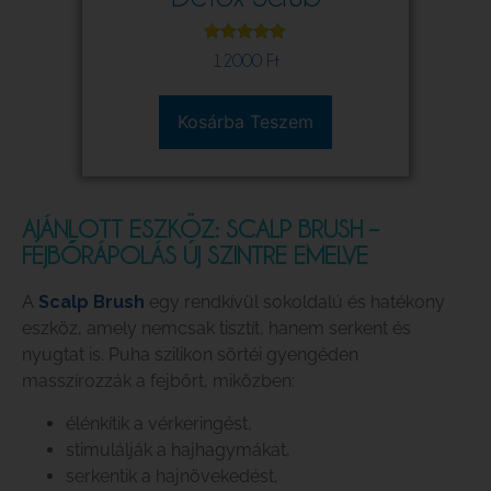
Értékelés
10
12000
Ft
5.00
az 5-
ből,
értékelés
alapján
Kosárba Teszem
AJÁNLOTT ESZKÖZ: SCALP BRUSH –
FEJBŐRÁPOLÁS ÚJ SZINTRE EMELVE
A
Scalp Brush
egy rendkívül sokoldalú és hatékony
eszköz, amely nemcsak tisztít, hanem serkent és
nyugtat is. Puha szilikon sörtéi gyengéden
masszírozzák a fejbőrt, miközben:
élénkítik a vérkeringést,
stimulálják a hajhagymákat,
serkentik a hajnövekedést,