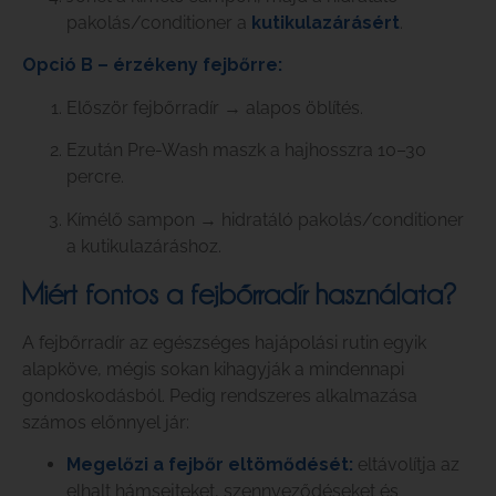
pakolás/conditioner a
kutikulazárásért
.
Opció B – érzékeny fejbőrre:
Először fejbőrradír → alapos öblítés.
Ezután Pre-Wash maszk a hajhosszra 10–30
percre.
Kímélő sampon → hidratáló pakolás/conditioner
a kutikulazáráshoz.
Miért fontos a fejbőrradír használata?
A fejbőrradír az egészséges hajápolási rutin egyik
alapköve, mégis sokan kihagyják a mindennapi
gondoskodásból. Pedig rendszeres alkalmazása
számos előnnyel jár:
Megelőzi a fejbőr eltömődését:
eltávolítja az
elhalt hámsejteket, szennyeződéseket és