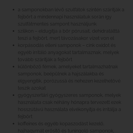
a samponokban lévő szulfátok szintén szárítják a
fejbőrt a mindennapi használatuk során így
szulfátmentes sampont használjunk
szilikon – eldugítja a bőr pórusait, dehidratálttá
teszi a fejbőrt, mert távozásakor vizet von el
korpásodás elleni samponok – cink oxidot és
egyéb irritáló anyagokat tartalmaznak, melyek
tovább szárítják a fejbőrt
különböző fémek, amelyeket tartalmazhatnak
samponok, beépülnek a hajszálakba és
elgyengítik, porózussá és nehezen kezelhetővé
teszik azokat
gyógyszertári gyógyszeres samponok, melyek
használata csak néhány hónapra tervezett ezek
hosszútávú használata elvékonyítja és irritálja a
fejbőrt
koffeines és egyéb kopaszodást kezelő,
hajhagymát erősítő és tuningoló samponok,