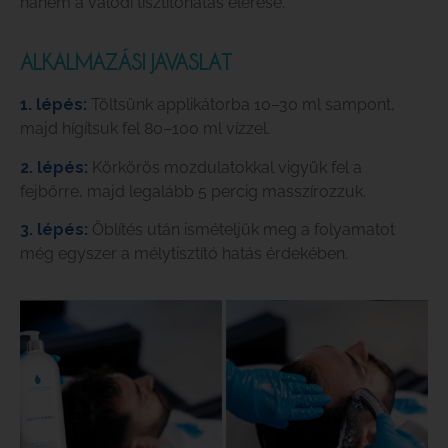
hanem a valódi tisztítóhatás elérése.
ALKALMAZÁSI JAVASLAT
1. lépés:
Töltsünk applikátorba 10–30 ml sampont,
majd hígítsuk fel 80–100 ml vízzel.
2. lépés:
Körkörös mozdulatokkal vigyük fel a
fejbőrre, majd legalább 5 percig masszírozzuk.
3. lépés:
Öblítés után ismételjük meg a folyamatot
még egyszer a mélytisztító hatás érdekében.