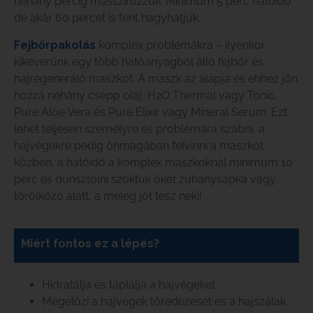
néhány percig masszírozzuk. Minimum 5 perc hatóidő
de akár 60 percet is fent hagyhatjuk.
Fejbőrpakolás
komplex problémákra – ilyenkor
kikeverünk egy több hatóanyagból álló fejbőr és
hajregeneráló maszkot. A maszk az alapja és ehhez jön
hozzá néhány csepp olaj, H2O Thermal vagy Tonic,
Pure Aloe Vera és Pure Elixír vagy Mineral Serum. Ezt
lehet teljesen személyre és problémára szabni, a
hajvégekre pedig önmagában felvinni a maszkot
közben, a hatóidő a komplex maszkoknál minimum 10
perc és dunsztolni szoktuk őket zuhanysapka vagy
törölköző alatt, a meleg jót tesz neki!
Miért fontos ez a lépés?
Hidratálja és táplálja a hajvégeket.
Megelőzi a hajvégek töredezését és a hajszálak