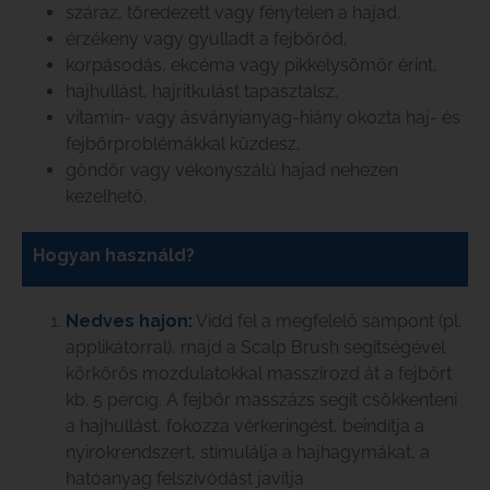
száraz, töredezett vagy fénytelen a hajad,
érzékeny vagy gyulladt a fejbőröd,
korpásodás, ekcéma vagy pikkelysömör érint,
hajhullást, hajritkulást tapasztalsz,
vitamin- vagy ásványianyag-hiány okozta haj- és
fejbőrproblémákkal küzdesz,
göndör vagy vékonyszálú hajad nehezen
kezelhető.
Hogyan használd?
Nedves hajon:
Vidd fel a megfelelő sampont (pl.
applikátorral), majd a Scalp Brush segítségével
körkörös mozdulatokkal masszírozd át a fejbőrt
kb. 5 percig. A fejbőr masszázs segít csökkenteni
a hajhullást, fokozza vérkeringést, beindítja a
nyirokrendszert, stimulálja a hajhagymákat, a
hatóanyag felszívódást javítja