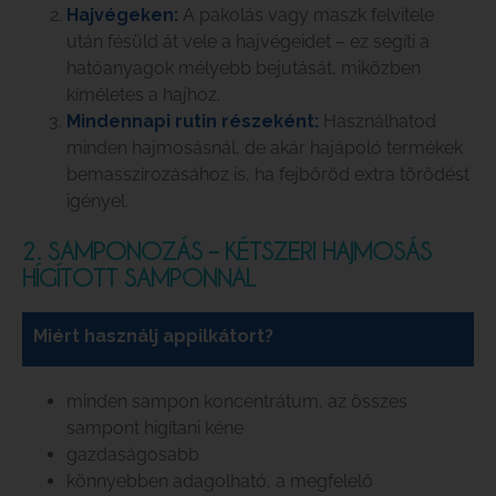
Hajvégeken:
A pakolás vagy maszk felvitele
után fésüld át vele a hajvégeidet – ez segíti a
hatóanyagok mélyebb bejutását, miközben
kíméletes a hajhoz.
Mindennapi rutin részeként:
Használhatod
minden hajmosásnál, de akár hajápoló termékek
bemasszírozásához is, ha fejbőröd extra törődést
igényel.
2. SAMPONOZÁS – KÉTSZERI HAJMOSÁS
HÍGÍTOTT SAMPONNAL
Miért használj appilkátort?
minden sampon koncentrátum, az összes
sampont higítani kéne
gazdaságosabb
könnyebben adagolható, a megfelelő