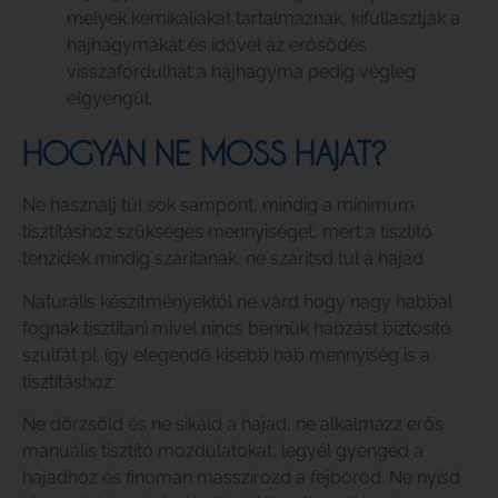
melyek kemikáliákat tartalmaznak, kifullasztják a
hajhagymákat és idővel az erősödés
visszafordulhat a hajhagyma pedig végleg
elgyengül.
HOGYAN NE MOSS HAJAT?
Ne használj túl sok sampont, mindig a minimum
tisztításhoz szükséges mennyiséget, mert a tisztító
tenzidek mindig szárítanak, ne szárítsd túl a hajad
Naturális készítményektől ne várd hogy nagy habbal
fognak tisztítani mivel nincs bennük habzást biztosító
szulfát pl. így elegendő kisebb hab mennyiség is a
tisztításhoz
Ne dörzsöld és ne sikáld a hajad, ne alkalmazz erős
manuális tisztító mozdulatokat, legyél gyengéd a
hajadhoz és finoman masszírozd a fejbőröd. Ne nyisd