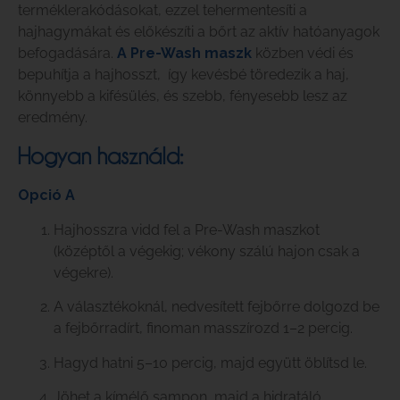
terméklerakódásokat, ezzel tehermentesíti a
hajhagymákat és előkészíti a bőrt az aktív hatóanyagok
befogadására.
A Pre-Wash maszk
közben védi és
bepuhítja a hajhosszt, így kevésbé töredezik a haj,
könnyebb a kifésülés, és szebb, fényesebb lesz az
eredmény.
Hogyan használd:
Opció A
Hajhosszra vidd fel a Pre-Wash maszkot
(középtől a végekig; vékony szálú hajon csak a
végekre).
A választékoknál, nedvesített fejbőrre dolgozd be
a fejbőrradírt, finoman masszírozd 1–2 percig.
Hagyd hatni 5–10 percig, majd együtt öblítsd le.
Jöhet a kímélő sampon, majd a hidratáló