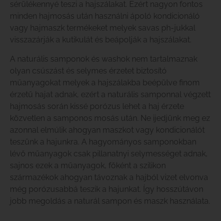
sérülékennyé teszi a hajszálakat. Ezért nagyon fontos
minden hajmosás után használni ápoló kondicionáló
vagy hajmaszk termékeket melyek savas ph-jukkal
visszazárják a kutikulát és beápolják a hajszálakat.
A naturális samponok és washok nem tartalmaznak
olyan csúszást és selymes érzetet biztosító
műanyagokat melyek a hajszálakba beépülve finom
érzetű hajat adnak, ezért a naturális samponnal végzett
hajmosás során kissé porózus lehet a haj érzete
közvetlen a samponos mosás után. Ne ijedjünk meg ez
azonnal elmúlik ahogyan maszkot vagy kondicionálót
teszünk a hajunkra. A hagyományos samponokban
lévő műanyagok csak pillanatnyi selymességet adnak,
sajnos ezek a műanyagok, főként a szilikon
származékok ahogyan távoznak a hajból vizet elvonva
még porózusabbá teszik a hajunkat. Így hosszútávon
jobb megoldás a naturál sampon és maszk használata.