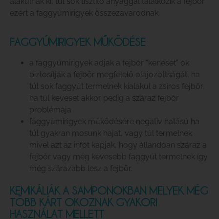
alakulnak ki, túl sok tisztító anyaggal találkozik a fejbőr
ezért a faggyúmirigyek összezavarodnak.
FAGGYÚMIRIGYEK MŰKÖDÉSE
a faggyúmirigyek adják a fejbőr “kenését” ők
biztosítják a fejbőr megfelelő olajozottságát, ha
túl sok faggyút termelnek kialakul a zsíros fejbőr,
ha túl keveset akkor pedig a száraz fejbőr
problémája
faggyúmirigyek működésére negatív hatású ha
túl gyakran mosunk hajat, vagy túl termelnek
mivel azt az infót kapják, hogy állandóan száraz a
fejbőr vagy még kevesebb faggyút termelnek így
még szárazabb lesz a fejbőr.
KEMIKÁLIÁK A SAMPONOKBAN MELYEK MÉG
TÖBB KÁRT OKOZNAK GYAKORI
HASZNÁLAT MELLETT