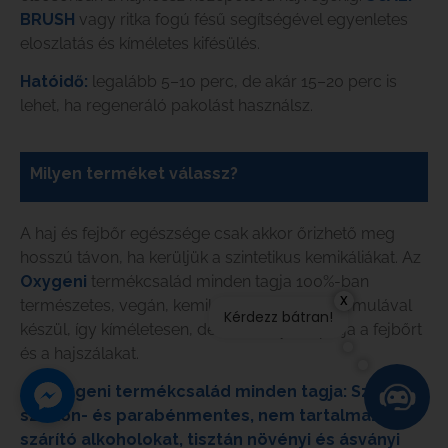
BRUSH
vagy ritka fogú fésű segítségével egyenletes
eloszlatás és kíméletes kifésülés.
Hatóidő:
legalább 5–10 perc, de akár 15–20 perc is
lehet, ha regeneráló pakolást használsz.
Milyen terméket válassz?
A haj és fejbőr egészsége csak akkor őrizhető meg
hosszú távon, ha kerüljük a szintetikus kemikáliákat. Az
Oxygeni
termékcsalád minden tagja 100%-ban
x
természetes, vegán, kemikáliáktól mentes formulával
Kérdezz bátran!
készül, így kíméletesen, de hatékonyan ápolja a fejbőrt
és a hajszálakat.
Az Oxygeni termékcsalád minden tagja: Szulfát-,
szilikon- és parabénmentes, n
em tartalmaz
szárító alkoholokat, t
isztán növényi és ásványi