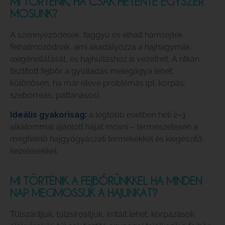
MI TÖRTÉNIK, HA CSAK HETENTE EGYSZER
MOSUNK?
A szennyeződések, faggyú és elhalt hámsejtek
felhalmozódnak, ami akadályozza a hajhagymák
oxigénellátását, és hajhulláshoz is vezethet. A ritkán
tisztított fejbőr a gyulladás melegágya lehet,
különösen, ha már eleve problémás (pl. korpás,
szeborreás, pattanásos).
Ideális gyakoriság:
a legtöbb esetben heti 2–3
alkalommal ajánlott hajat mosni – természetesen a
megfelelő hajgyógyászati termékekkel és kiegészítő
kezelésekkel.
MI TÖRTÉNIK A FEJBŐRÜNKKEL HA MINDEN
NAP MEGMOSSUK A HAJUNKAT?
Túlszárítjuk, túlzsírosítjuk, irritált lehet, korpázások