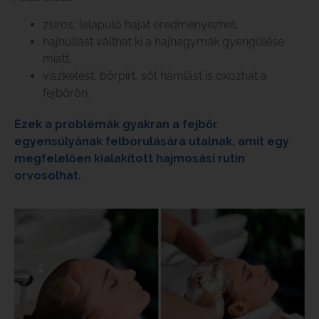
zsíros, lelapuló hajat eredményezhet,
hajhullást válthat ki a hajhagymák gyengülése
miatt,
viszketést, bőrpírt, sőt hámlást is okozhat a
fejbőrön.
Ezek a problémák gyakran a fejbőr
egyensúlyának felborulására utalnak, amit egy
megfelelően kialakított hajmosási rutin
orvosolhat.