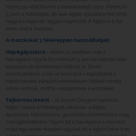
hajmosás előtt felvinni a benedvesített hajra. Minimum
5 perc a hatóidejük, de akár egész éjszakára fent lehet
hagyni a hajon és reggel megmosni. A fejbőrre is fel
lehet vinni a maszkot.
A maszkokat 3 féleképpen használhatjuk!
Hajvégápolásra
– ebben az esetben csak a
hajvégekre vigyük fel minimum 5 perces hatóidő után
alaposan de kíméletesen öblítsük le. Símitó
mozdulatokkal, soha ne borzoljuk a hajszálakat a
hajnövekedés irányától ellentétesen ( felfelé) mindig
lefelé simítsuk, mintha vasalgatnánk a kezünkkel.
Fejbőrmaszkként
– az összes Oxygeni hajmaszk
fejbőr maszk is! Mindegyik alkalmas a fejbőr
ápolására, hidratálására, gyulladáscsökkentésére vagy
méregtelenítésére. Vigyük fel a hajvégekre a maszkot
majd egy kevés maszkot vigyünk fel a fejbőrünkre is és