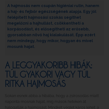
A hajmosás nem csupán higiéniai rutin, hanem
a haj- és fejbőr egészségének alapja. Egy jól
felépített hajmosási szokás segíthet
megelőzni a hajhullást, csökkentheti a
korpásodást, és elősegítheti az erősebb,
gyorsabban növő haj kialakulását. Épp ezért
nem mindegy, hogy mikor, hogyan és mivel
mosunk hajat.
A LEGGYAKORIBB HIBÁK:
TÚL GYAKORI VAGY TÚL
RITKA HAJMOSÁS
Sokan esnek abba a hibába, hogy a zsírosodás miatt
naponta mosnak hajat, míg mások heteken át
halogatják a hajmosást. Mindkét véglet káros lehet: a